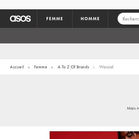
Aller au contenu principal
FEMME
HOMME
Accueil
›
Femme
›
A To Z Of Brands
›
Wacoal
Mais n