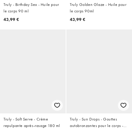
Truly - Birthday Sex - Huile pour
Truly Golden Glaze - Huile pour
le corps 90 ml
le corps 90ml
43,99 €
43,99 €
Truly - Soft Serve - Crème
Truly - Sun Drops - Gouttes
repulpante après-rasage 180 ml
autobronzantes pour le corps -
Bronze Body Glow - 90 ml