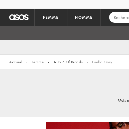
Aller au contenu principal
FEMME
HOMME
Accueil
›
Femme
›
A To Z Of Brands
›
Luella Grey
Mais n