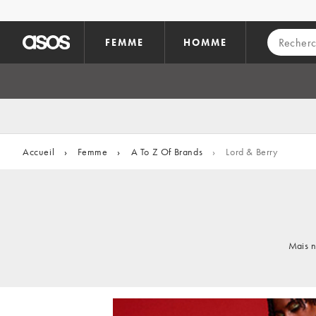
Aller au contenu principal
FEMME
HOMME
Accueil
›
Femme
›
A To Z Of Brands
›
Lord & Berry
Mais n