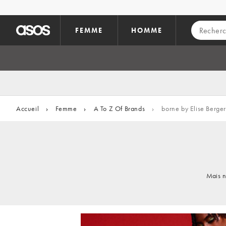
Aller au contenu principal
FEMME
HOMME
Accueil
›
Femme
›
A To Z Of Brands
›
borne by Elise Berge
Mais n