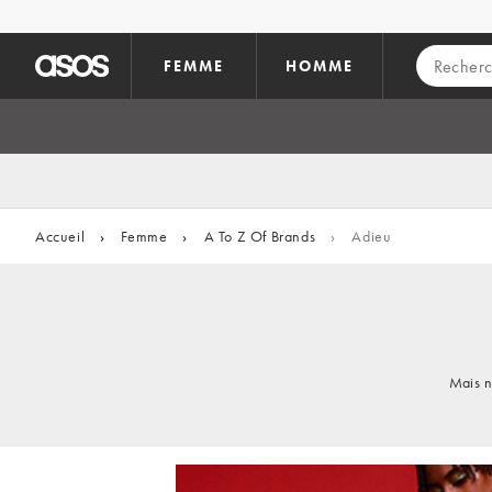
Aller au contenu principal
FEMME
HOMME
Accueil
›
Femme
›
A To Z Of Brands
›
Adieu
Mais n