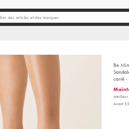
Be Min
Sandale
carré -
Maint
Mainten
Meilleur 
Avant 55