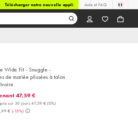
Télécharger notre nouvelle appli
Aide et FAQ
e Wide Fit - Snuggle -
s de mariée plissées à talon
 Ivoire
enant 47,59 €
ant 47,59 €. Meilleur prix sur 30 jours 47,59 € (0%). Avant 55,99 
prix sur 30 jours 47,59 €
(
0%
)
,99 €
(
-15%
)