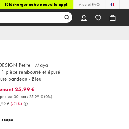
Télécharger notre nouvelle appli
Aide et FAQ
ESIGN Petite - Maya -
 1 pièce rembourré et épuré
lure bandeau - Bleu
enant 25,99 €
ant 25,99 €. Meilleur prix sur 30 jours 25,99 € (0%). Avant 32,99 
prix sur 30 jours 25,99 €
(
0%
)
,99 €
(
-21%
)
t coupe