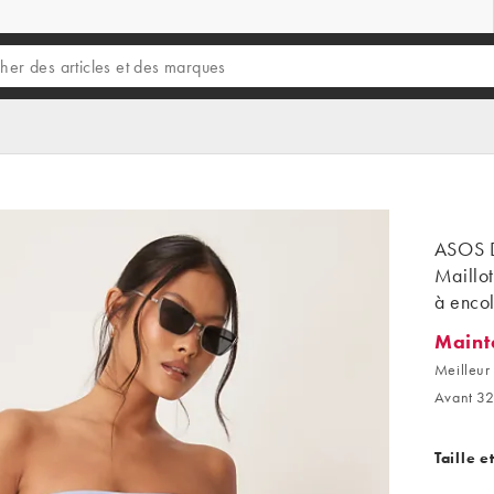
ASOS D
Maillot
à enco
Maint
Mainten
Meilleur 
Avant 32
Taille e