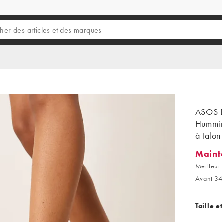
ASOS D
Humming
à talon
Maint
Mainten
Meilleur 
Avant 34
Taille e