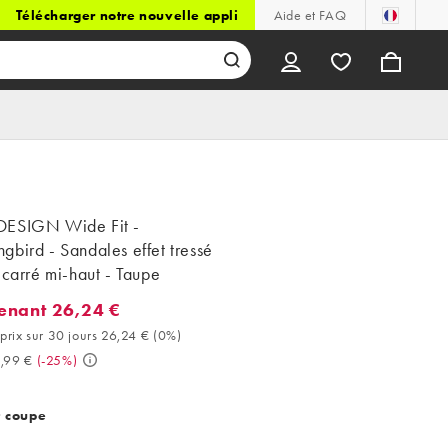
Télécharger notre nouvelle appli
Aide et FAQ
ESIGN Wide Fit -
bird - Sandales effet tressé
 carré mi-haut - Taupe
enant 26,24 €
ant 26,24 €. Meilleur prix sur 30 jours 26,24 € (0%). Avant 34,99 
prix sur 30 jours 26,24 €
(
0%
)
,99 €
(
-25%
)
t coupe