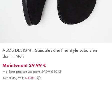
ASOS DESIGN - Sandales à enfiler style sabots en
daim - Noir
Maintenant 29,99 €
Maintenant 29,99 €. Meilleur prix sur 30 jours 29,99 € (0%). Ava
Meilleur prix sur 30 jours 29,99 €
(
0%
)
Avant 49,99 €
(
-40%
)