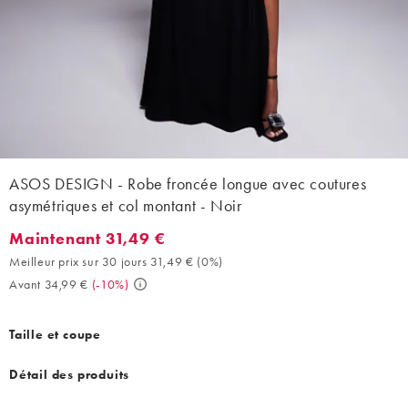
ASOS DESIGN - Robe froncée longue avec coutures
asymétriques et col montant - Noir
Maintenant 31,49 €
Maintenant 31,49 €. Meilleur prix sur 30 jours 31,49 € (0%). Ava
Meilleur prix sur 30 jours 31,49 €
(
0%
)
Avant 34,99 €
(
-10%
)
Taille et coupe
Détail des produits