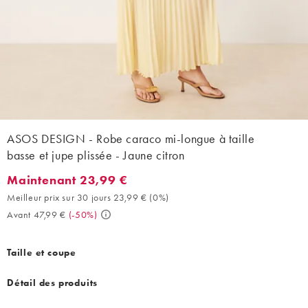
ASOS DESIGN - Robe caraco mi-longue à taille
basse et jupe plissée - Jaune citron
Maintenant 23,99 €
Maintenant 23,99 €. Meilleur prix sur 30 jours 23,99 € (0%). Ava
Meilleur prix sur 30 jours 23,99 €
(
0%
)
Avant 47,99 €
(
-50%
)
Taille et coupe
Détail des produits