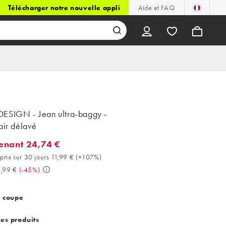
Télécharger notre nouvelle appli
Aide et FAQ
ESIGN - Jean ultra-baggy -
air délavé
enant 24,74 €
ant 24,74 €. Meilleur prix sur 30 jours 11,99 € (+107%). Avant 44,
prix sur 30 jours 11,99 €
(
+107%
)
,99 €
(
-45%
)
t coupe
des produits