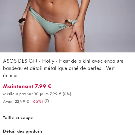
ASOS DESIGN - Holly - Haut de bikini avec encolure
bandeau et détail métallique orné de perles - Vert
écume
Maintenant 7,99 €
Maintenant 7,99 €. Meilleur prix sur 30 jours 7,99 € (0%). Avant
Meilleur prix sur 30 jours 7,99 €
(
0%
)
Avant 22,99 €
(
-65%
)
Taille et coupe
Détail des produits