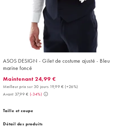
ASOS DESIGN - Gilet de costume ajusté - Bleu
marine foncé
Maintenant 24,99 €
Maintenant 24,99 €. Meilleur prix sur 30 jours 19,99 € (+26%). A
Meilleur prix sur 30 jours 19,99 €
(
+26%
)
Avant 37,99 €
(
-34%
)
Taille et coupe
Détail des produits