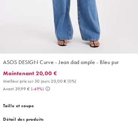
ASOS DESIGN Curve - Jean dad ample - Bleu pur
Maintenant 20,00 €
Maintenant 20,00 €. Meilleur prix sur 30 jours 20,00 € (0%). Av
Meilleur prix sur 30 jours 20,00 €
(
0%
)
Avant 39,99 €
(
-49%
)
Taille et coupe
Détail des produits