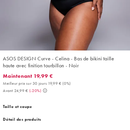
ASOS DESIGN Curve - Celina - Bas de bikini taille
haute avec finition tourbillon - Noir
Maintenant 19,99 €
Maintenant 19,99 €. Meilleur prix sur 30 jours 19,99 € (0%). Ava
Meilleur prix sur 30 jours 19,99 €
(
0%
)
Avant 24,99 €
(
-20%
)
Taille et coupe
Détail des produits