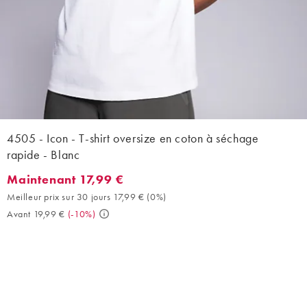
4505 - Icon - T-shirt oversize en coton à séchage
rapide - Blanc
Maintenant 17,99 €
Maintenant 17,99 €. Meilleur prix sur 30 jours 17,99 € (0%). Ava
Meilleur prix sur 30 jours 17,99 €
(
0%
)
Avant 19,99 €
(
-10%
)