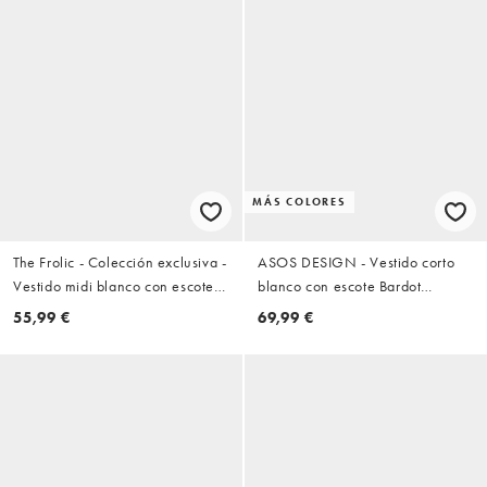
MÁS COLORES
The Frolic - Colección exclusiva -
ASOS DESIGN - Vestido corto
Vestido midi blanco con escote
blanco con escote Bardot
Bardot y cintura fruncida de
retorcido y capa de tejido efecto
55,99 €
69,99 €
punto liso
neopreno