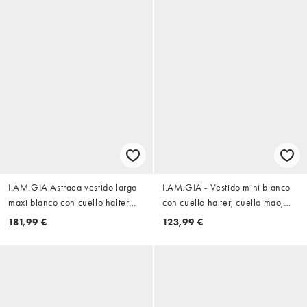
I.AM.GIA Astraea vestido largo
I.AM.GIA - Vestido mini blanco
maxi blanco con cuello halter
con cuello halter, cuello mao,
cuadrado, detalle lateral con
encaje y bajo con volante
181,99 €
123,99 €
tachuelas, espalda baja y bajo
de cola de pez