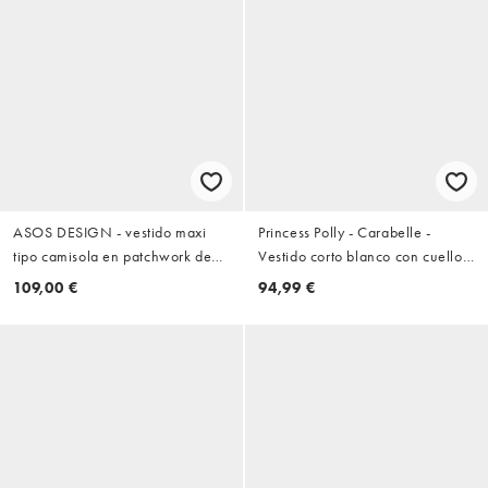
ASOS DESIGN - vestido maxi
Princess Polly - Carabelle -
tipo camisola en patchwork de
Vestido corto blanco con cuello
encaje con flores bordadas en
de pico, mangas de casquillo,
109,00 €
94,99 €
crema
cintura baja y falda con volantes
de algodón