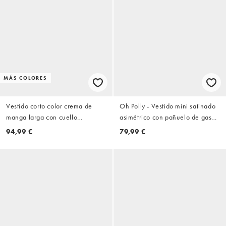
MÁS COLORES
Vestido corto color crema de
Oh Polly - Vestido mini satinado
manga larga con cuello
asimétrico con pañuelo de gasa
cuadrado y volante fruncido en
en blanco
94,99 €
79,99 €
el bajo de encaje de Murci