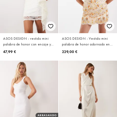
ASOS DESIGN - vestido mini
ASOS DESIGN - Vestido mini
palabra de honor con encaje y
palabra de honor adornado en
lentejuelas y detalle de pañuelo
crema
47,99 €
229,00 €
en blanco
ARRASANDO