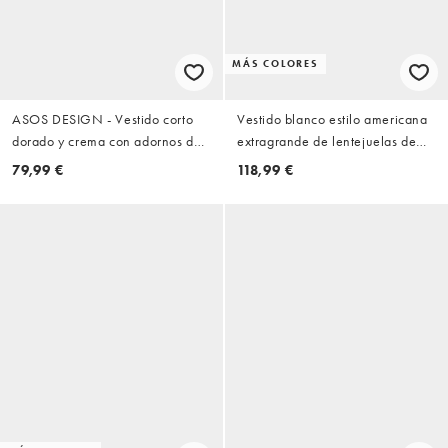
MÁS COLORES
ASOS DESIGN - Vestido corto
Vestido blanco estilo americana
dorado y crema con adornos de
extragrande de lentejuelas de
lentejuelas
ASOS LUXE
79,99 €
118,99 €