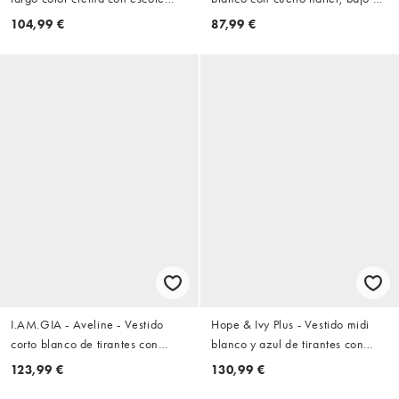
cuadrado y tirantes anudados de
flecos y capa exterior de flores
104,99 €
87,99 €
bengalina
de croché
I.AM.GIA - Aveline - Vestido
Hope & Ivy Plus - Vestido midi
corto blanco de tirantes con
blanco y azul de tirantes con
ribete de volantes y detalle de
estampado de flores y lunares y
123,99 €
130,99 €
aberturas de encaje
cuerpo estilo corsé