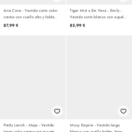
Aria Cove - Vestido corto color
Tiger Mist x Em Venz - Emily -
crema con cuello alto y falda
Vestido corto blanco con espalda
entallada de satén
descubierta con detalle de
87,99 €
85,99 €
tirantes y parte delantera
cruzada
Pretty Lavish - Maja - Vestido
Missy Empire - Vestido largo
largo color crema con escote
blanco con cuello halter, bajo de