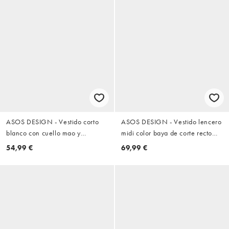
ASOS DESIGN - Vestido corto
ASOS DESIGN - Vestido lencero
blanco con cuello mao y
midi color baya de corte recto
bordado inglés
con ribete de encaje y godets
54,99 €
69,99 €