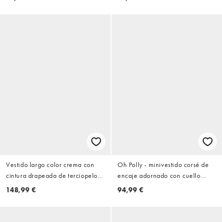
Jane
Vestido largo color crema con
Oh Polly - minivestido corsé de
cintura drapeada de terciopelo
encaje adornado con cuello
con lentejuelas de ASOS LUXE
halter en blanco
148,99 €
94,99 €
Curve