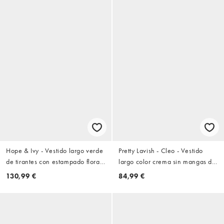
Hope & Ivy - Vestido largo verde
Pretty Lavish - Cleo - Vestido
de tirantes con estampado floral,
largo color crema sin mangas de
cuello desbocado, espalda
punto
130,99 €
84,99 €
abierta y lazada de satén