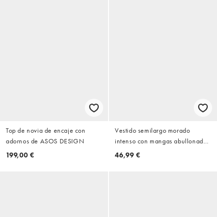
Top de novia de encaje con
Vestido semilargo morado
adornos de ASOS DESIGN
intenso con mangas abullonadas
y detalle fruncido de
199,00 €
46,99 €
Wednesday's Girl