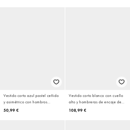
premium
y detalle estilo corsé
Vestido corto azul pastel ceñido
Vestido corto blanco con cuello
y asimétrico con hombros
alto y hombreras de encaje de
fruncidos exclusivo de The Frolic
Noughts & Kisses
50,99 €
108,99 €