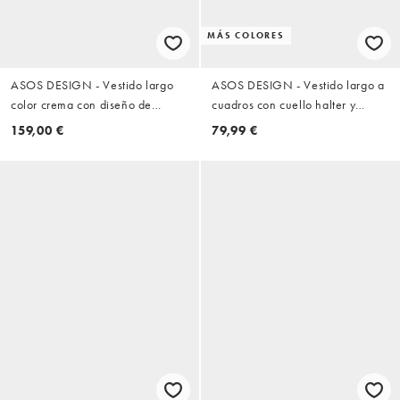
MÁS COLORES
ASOS DESIGN - Vestido largo
ASOS DESIGN - Vestido largo a
color crema con diseño de
cuadros con cuello halter y
paneles de croché, perlas
cintura abullonada de chifón
159,00 €
79,99 €
dispersas y adornos de strass