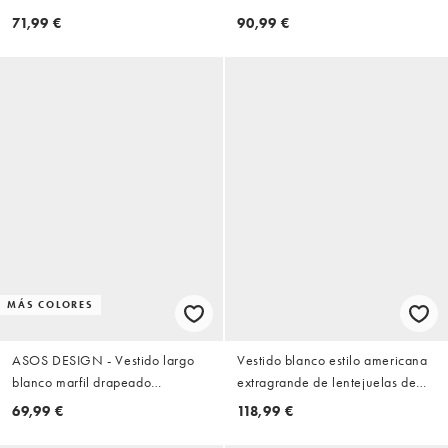
satén
desbocado, espalda al aire y
71,99 €
90,99 €
detalle fruncido
MÁS COLORES
ASOS DESIGN - Vestido largo
Vestido blanco estilo americana
blanco marfil drapeado
extragrande de lentejuelas de
asimétrico con manga
ASOS LUXE Curve
69,99 €
118,99 €
murciélago