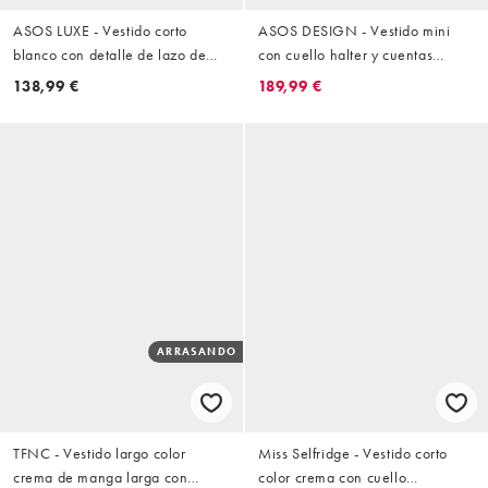
ASOS LUXE - Vestido corto
ASOS DESIGN - Vestido mini
blanco con detalle de lazo de
con cuello halter y cuentas
terciopelo
adornadas con perlas en crema
138,99 €
189,99 €
ARRASANDO
TFNC - Vestido largo color
Miss Selfridge - Vestido corto
crema de manga larga con
color crema con cuello