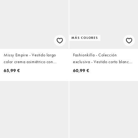
MÁS COLORES
Missy Empire - Vestido largo
Fashionkilla - Colección
color crema asimétrico con
exclusiva - Vestido corto blanco
detalle de hombros drapeados
con cuello halter, detalle
65,99 €
60,99 €
de canalé
plegado y volante en la falda de
chifón