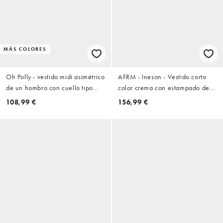
MÁS COLORES
Oh Polly - vestido midi asimétrico
AFRM - Ineson - Vestido corto
de un hombro con cuello tipo
color crema con estampado de
bufanda y tejido ceñido en
leopardo y detalle de fular al
108,99 €
156,99 €
blanco roto
cuello