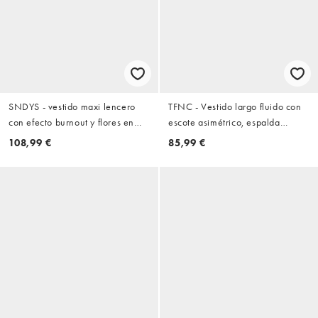
SNDYS - vestido maxi lencero
TFNC - Vestido largo fluido con
con efecto burnout y flores en
escote asimétrico, espalda
crema
abierta y detalle de lazada en
108,99 €
85,99 €
color crema