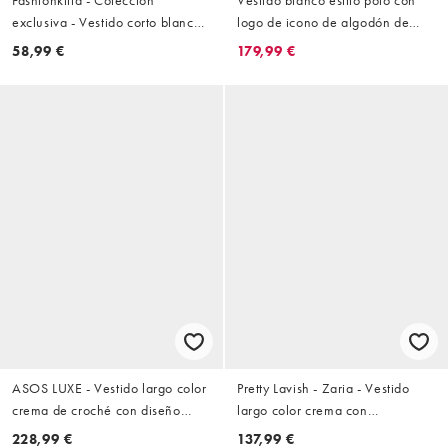
exclusiva - Vestido corto blanco
logo de icono de algodón de
estilo babydoll de tirantes con
Polo Ralph Lauren
58,99 €
179,99 €
detalle fruncido en el pecho de
popelina rica en algodón
ASOS LUXE - Vestido largo color
Pretty Lavish - Zaria - Vestido
crema de croché con diseño
largo color crema con
floral y detalle de conchas
estampado de lunares marrones
228,99 €
137,99 €