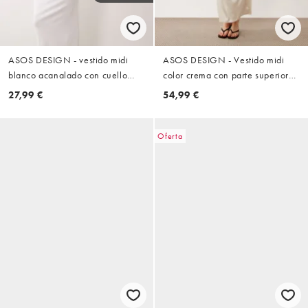
ASOS DESIGN - vestido midi
ASOS DESIGN - Vestido midi
blanco acanalado con cuello
color crema con parte superior
redondo y copa de sujetador
cruzada de satén
27,99 €
54,99 €
Oferta