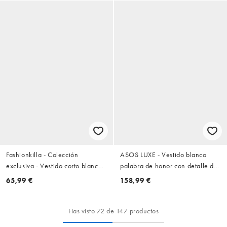
Fashionkilla - Colección
ASOS LUXE - Vestido blanco
exclusiva - Vestido corto blanco
palabra de honor con detalle de
escalonado con ribete de
flecos en la falda
65,99 €
158,99 €
encaje, volantes y detalle de
cordones en la espalda
Has visto 72 de 147 productos