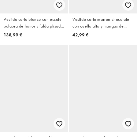
Vestido corto blanco con escote
Vestido corto marrón chocolate
palabra de honor y falda plisada
con cuello alto y mangas de
de ASOS LUXE
casquillo de crepé reforzado de
138,99 €
42,99 €
ASOS DESIGN