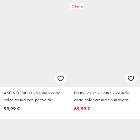
Oferta
ASOS DESIGN - Vestido corto
Pretty Lavish - Hattie - Vestido
color crema con pecho de
corto color crema sin mangas
croché con diseño de conchas y
con detalle de lazada y flecos de
99,99 €
69,99 €
adornos de perlas
jacquard