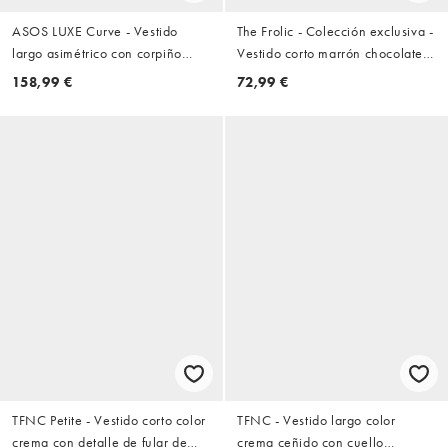
ASOS LUXE Curve - Vestido
The Frolic - Colección exclusiva -
largo asimétrico con corpiño
Vestido corto marrón chocolate
plisado
con bajo asimétrico y detalle de
158,99 €
72,99 €
volantes de lentejuelas
TFNC Petite - Vestido corto color
TFNC - Vestido largo color
crema con detalle de fular de
crema ceñido con cuello