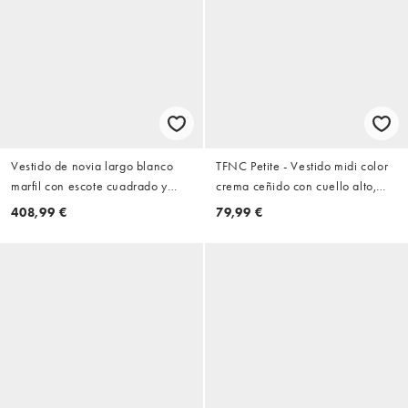
Vestido de novia largo blanco
TFNC Petite - Vestido midi color
marfil con escote cuadrado y
crema ceñido con cuello alto,
diseño ornamental adornado con
hombreras y detalle drapeado
408,99 €
79,99 €
cristales de ASOS DESIGN
Curve