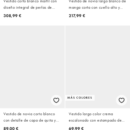
Vestido corto blanco marfil con
Vestido de novia largo blanco de
diseño integral de perlas de
manga corta con cuello alto y
ASOS DESIGN Curve
abertura con detalle de strass
308,99 €
217,99 €
Crystal de Wanderdoll
MÁS COLORES
Vestido de novia corto blanco
Vestido largo color crema
con detalle de capa de quita y
escalonado con estampado de
pon y adorno de perlas de Sister
lunares de chifón de New Look
89,00 €
69,99 €