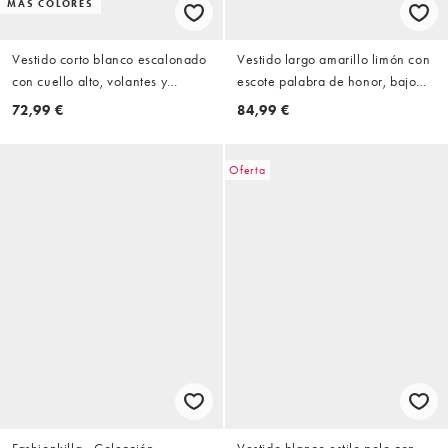
MÁS COLORES
Vestido corto blanco escalonado
Vestido largo amarillo limón con
con cuello alto, volantes y
escote palabra de honor, bajo
detalle drapeado de Aria Cove
transparente y detalle fruncido
72,99 €
84,99 €
de chifón efecto líquido de Aria
Cove
Oferta
Fashionkilla - Colección
Vestido blanco estilo polo con