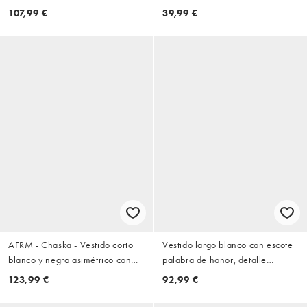
cuello alto y bajo escalonado de
desbocado de punto
107,99 €
39,99 €
chifón
transparente
AFRM - Chaska - Vestido corto
Vestido largo blanco con escote
blanco y negro asimétrico con
palabra de honor, detalle
estampado de lunares
drapeado en los hombros y
123,99 €
92,99 €
cintura baja de SNDYS