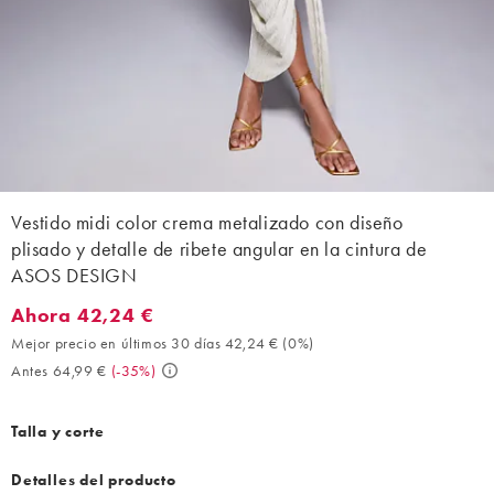
Vestido midi color crema metalizado con diseño
plisado y detalle de ribete angular en la cintura de
ASOS DESIGN
Ahora 42,24 €
Ahora 42,24 €. Mejor precio en últimos 30 días 42,24 € (0%). A
Mejor precio en últimos 30 días 42,24 €
(
0%
)
Antes 64,99 €
(
-35%
)
Talla y corte
Detalles del producto