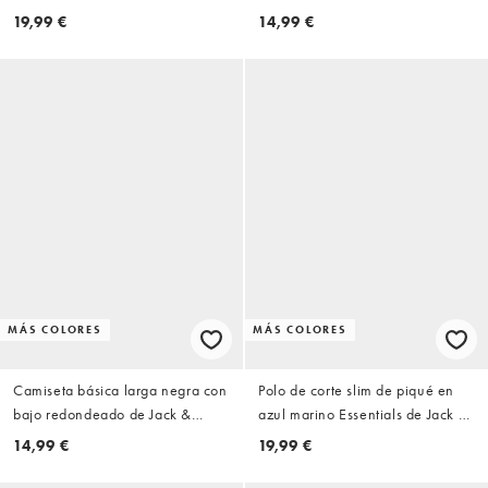
Jones
19,99 €
14,99 €
MÁS COLORES
MÁS COLORES
Camiseta básica larga negra con
Polo de corte slim de piqué en
bajo redondeado de Jack &
azul marino Essentials de Jack &
Jones Essentials
Jones
14,99 €
19,99 €