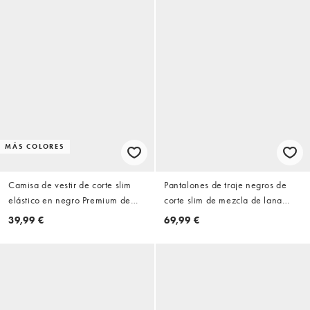
MÁS COLORES
Camisa de vestir de corte slim
Pantalones de traje negros de
elástico en negro Premium de
corte slim de mezcla de lana
Jack & Jones
elástica de Jack & Jones Premium
39,99 €
69,99 €