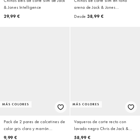
Chinos beis de corte slim de Jack
Chinos de corte slim en tono
& Jones Intelligence
arena de Jack & Jones
Intelligence
29,99 €
Desde
38,99 €
MÁS COLORES
MÁS COLORES
Pack de 2 pares de calcetines de
Vaqueros de corte recto con
color gris claro y marrón
lavado negro Chris de Jack &
premium de Jack & Jones
Jones
9,99 €
58,99 €