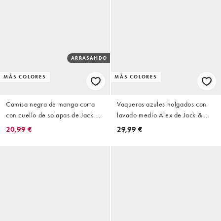
ARRASANDO
MÁS COLORES
MÁS COLORES
Camisa negra de manga corta
Vaqueros azules holgados con
con cuello de solapas de Jack &
lavado medio Alex de Jack &
Jones
Jones
20,99 €
29,99 €