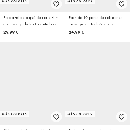
MÁS COLORES
MÁS COLORES
Polo azul de piqué de corte slim
Pack de 10 pares de calcetines
con logo y ribetes Essentials de
en negro de Jack & Jones
Jack & Jones
29,99 €
24,99 €
MÁS COLORES
MÁS COLORES