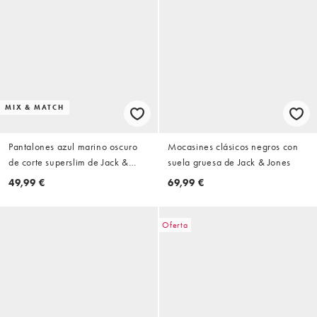
MIX & MATCH
Pantalones azul marino oscuro
Mocasines clásicos negros con
de corte superslim de Jack &
suela gruesa de Jack & Jones
Jones
49,99 €
69,99 €
Oferta