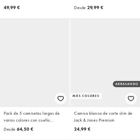
Jones
49,99 €
Desde
29,99 €
ARRASANDO
MÁS COLORES
Pack de 5 camisetas largas de
Camisa blanca de corte slim de
varios colores con cuello
Jack & Jones Premium
redondo de Jack & Jones
Desde
64,50 €
24,99 €