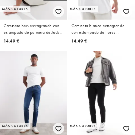
MÁS COLORES
MÁS COLORES
Camiseta beis extragrande con
Camiseta blanca extragrande
estampado de palmera de Jack &
con estampado de flores
Jones
japonesas de Jack & Jones
14,49 €
14,49 €
MÁS COLORES
MÁS COLORES