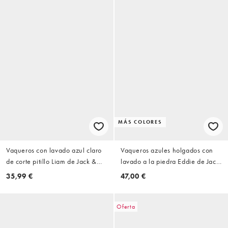
MÁS COLORES
Vaqueros con lavado azul claro
Vaqueros azules holgados con
de corte pitillo Liam de Jack &
lavado a la piedra Eddie de Jack
Jones Essentials
& Jones
35,99 €
47,00 €
Oferta