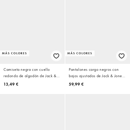
MÁS COLORES
MÁS COLORES
Camiseta negra con cuello
Pantalones cargo negros con
redondo de algodón de Jack &
bajos ajustados de Jack & Jones
Jones Essentials
Intelligence
13,49 €
59,99 €