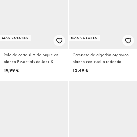
MÁS COLORES
MÁS COLORES
Polo de corte slim de piqué en
Camiseta de algodón orgánico
blanco Essentials de Jack &
blanco con cuello redondo
Jones
Essentials de Jack & Jones
19,99 €
13,49 €