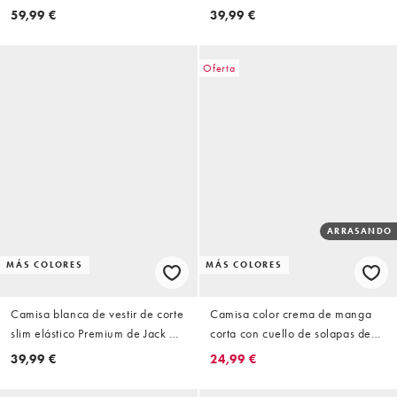
59,99 €
39,99 €
Oferta
ARRASANDO
MÁS COLORES
MÁS COLORES
Camisa blanca de vestir de corte
Camisa color crema de manga
slim elástico Premium de Jack &
corta con cuello de solapas de
Jones
Jack & Jones
39,99 €
24,99 €