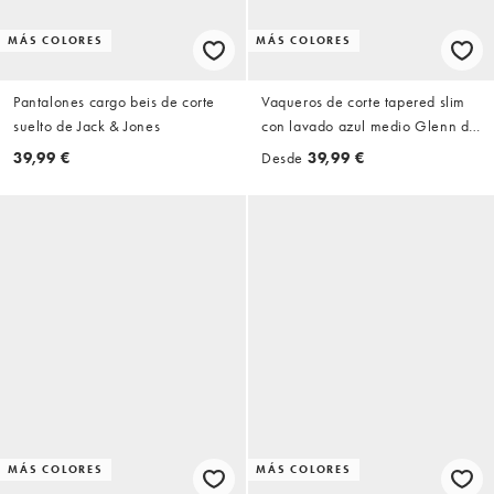
MÁS COLORES
MÁS COLORES
Pantalones cargo beis de corte
Vaqueros de corte tapered slim
suelto de Jack & Jones
con lavado azul medio Glenn de
Jack & Jones
39,99 €
Desde
39,99 €
MÁS COLORES
MÁS COLORES