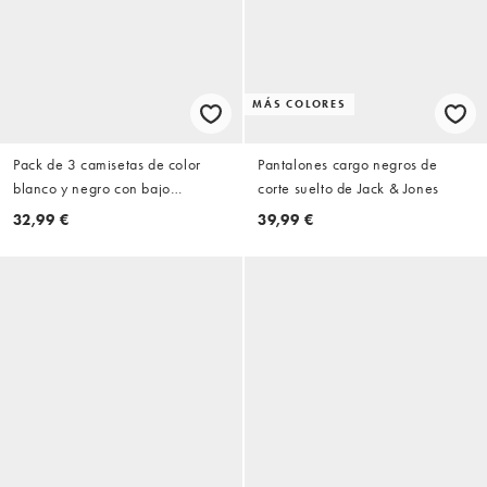
MÁS COLORES
Pack de 3 camisetas de color
Pantalones cargo negros de
blanco y negro con bajo
corte suelto de Jack & Jones
redondeado alargado de Jack &
32,99 €
39,99 €
Jones