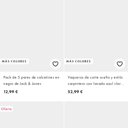
MÁS COLORES
MÁS COLORES
Pack de 5 pares de calcetines en
Vaqueros de corte suelto y estilo
negro de Jack & Jones
carpintero con lavado azul claro
Eddie de Jack & Jones
12,99 €
52,99 €
Oferta