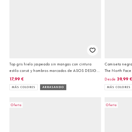
Top gris hielo jaspeado sin mangas con cintura
Camiseta negra 
estilo corsé y hombros marcados de ASOS DESIGN
The North Face 
Curve
17,99 €
Desde
39,99 
MÁS COLORES
ARRASANDO
MÁS COLORES
Oferta
Oferta