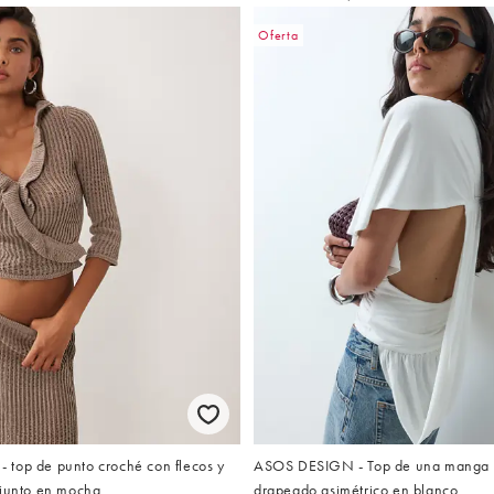
Oferta
top de punto croché con flecos y
ASOS DESIGN - Top de una manga c
njunto en mocha
drapeado asimétrico en blanco