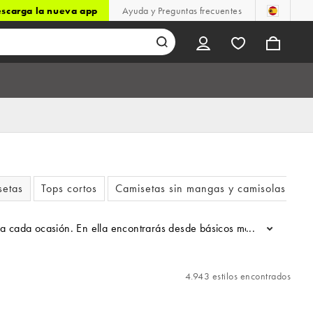
scarga la nueva app
Ayuda y Preguntas frecuentes
setas
Tops cortos
Camisetas sin mangas y camisolas
ra cada ocasión. En ella encontrarás desde básicos más relajados ha
...
4.943 estilos encontrados