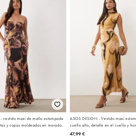
 vestido maxi de malla estampada
ASOS DESIGN - Vestido maxi esta
istas y copas moldeadas en morado
cuello alto, detalle en el cuello y h
verde floral
47,99 €