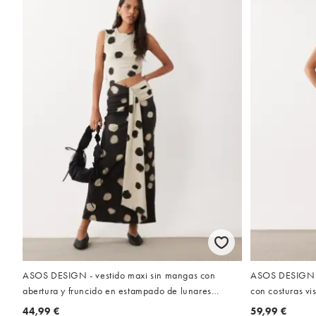
ASOS DESIGN - vestido maxi sin mangas con
ASOS DESIGN -
abertura y fruncido en estampado de lunares
con costuras v
difuminados
floral
44,99 €
59,99 €