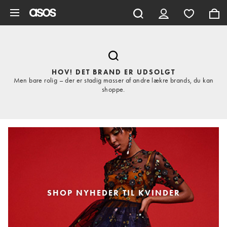
Gå til hovedindhold
HOV! DET BRAND ER UDSOLGT
Men bare rolig – der er stadig masser af andre lækre brands, du kan
shoppe.
SHOP NYHEDER TIL KVINDER