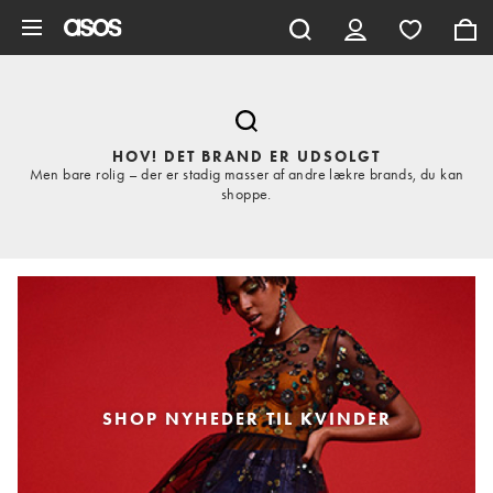
Gå til hovedindhold
HOV! DET BRAND ER UDSOLGT
Men bare rolig – der er stadig masser af andre lækre brands, du kan
shoppe.
SHOP NYHEDER TIL KVINDER