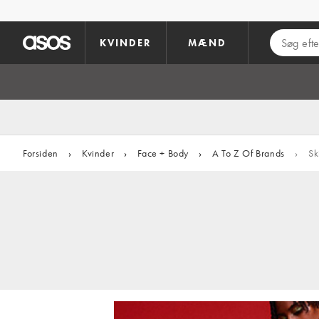
Gå til hovedindhold
KVINDER
MÆND
Forsiden
›
Kvinder
›
Face + Body
›
A To Z Of Brands
›
Sk