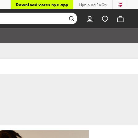
Download vores nye app
Hjælp og FAQs