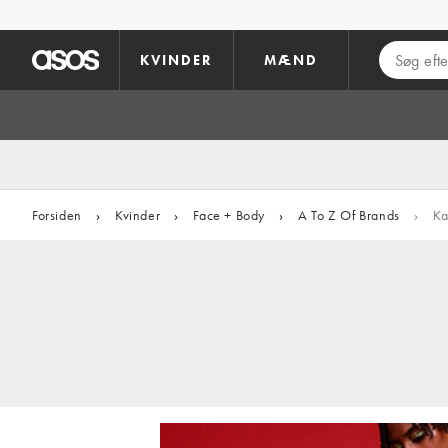
Gå til hovedindhold
KVINDER
MÆND
Forsiden
›
Kvinder
›
Face + Body
›
A To Z Of Brands
›
Ka