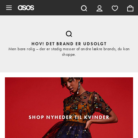
Gå til hovedindhold
HOV! DET BRAND ER UDSOLGT
Men bare rolig – der er stadig masser af andre lækre brands, du kan
shoppe.
SHOP NYHEDER TIL KVINDER