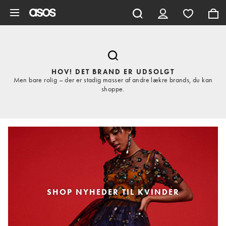
Gå til hovedindhold
HOV! DET BRAND ER UDSOLGT
Men bare rolig – der er stadig masser af andre lækre brands, du kan
shoppe.
SHOP NYHEDER TIL KVINDER