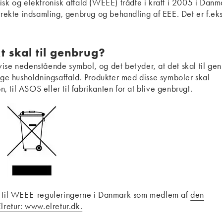
isk og elektronisk affald (WEEE) trådte i kraft i 2005 i Danm
rrekte indsamling, genbrug og behandling af EEE. Det er f.eks
 skal til genbrug?
t vise nedenstående symbol, og det betyder, at det skal til ge
e husholdningsaffald. Produkter med disse symboler skal
n, til ASOS eller til fabrikanten for at blive genbrugt.
ld til WEEE-reguleringerne i Danmark som medlem af
den
retur: www.elretur.dk.