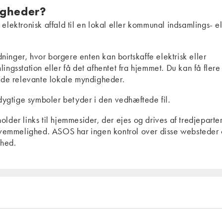
igheder?
elektronisk affald til en lokal eller kommunal indsamlings- el
inger, hvor borgere enten kan bortskaffe elektrisk eller
ingsstation eller få det afhentet fra hjemmet. Du kan få flere
s de relevante lokale myndigheder.
ygtige symboler betyder i den vedhæftede fil.
der links til hjemmesider, der ejes og drives af tredjeparter
bekvemmelighed. ASOS har ingen kontrol over disse websteder 
ighed.