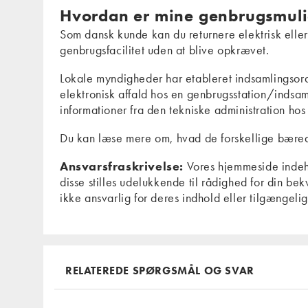
Hvordan er mine genbrugsmul
Som dansk kunde kan du returnere elektrisk eller 
genbrugsfacilitet uden at blive opkrævet.
Lokale myndigheder har etableret indsamlingsordn
elektronisk affald hos en genbrugsstation/indsaml
informationer fra den tekniske administration ho
Du kan læse mere om, hvad de forskellige bæred
Ansvarsfraskrivelse:
Vores hjemmeside indehol
disse stilles udelukkende til rådighed for din 
ikke ansvarlig for deres indhold eller tilgængel
RELATEREDE SPØRGSMÅL OG SVAR