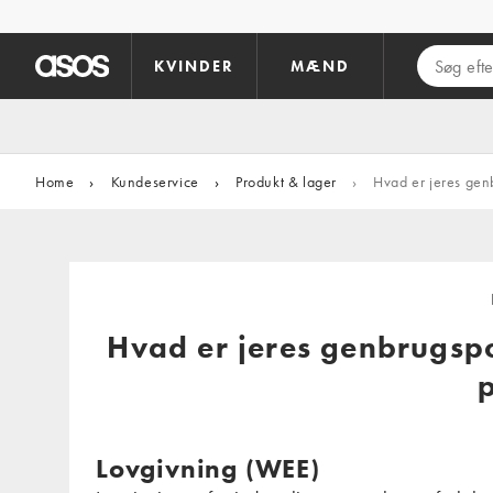
Gå til hovedindhold
KVINDER
MÆND
Home
›
Kundeservice
›
Produkt & lager
›
Hvad er jeres genb
Hvad er jeres genbrugspol
Lovgivning (WEE)