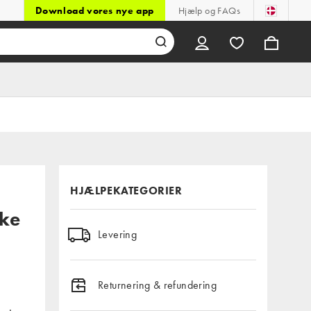
Download vores nye app
Hjælp og FAQs
HJÆLPEKATEGORIER
ske
Levering
Returnering & refundering