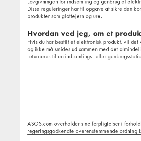
Lovgivningen for indsamling og genbrug af elektr
Disse reguleringer har til opgave at sikre den ko
produkter som glattejern og ure.
Hvordan ved jeg, om et produkt
Hvis du har bestilt et elektronisk produkt, vil de
og ikke må smides ud sammen med det almindelig
returneres til en indsamlings- eller genbrugsstatio
ASOS.com overholder sine forpligtelser i forho
regeringsgodkendte overenstemmende ordning El