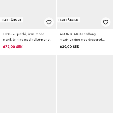
FLER FÄRGER
FLER FÄRGER
TFNC – Ljusblå, åtsmitande
ASOS DESIGN chiffong
maxiklänning med holkärmar och
maxiklänning med draperad
rynkning i sidan
ringning och detalj i ryggen i
672,00 SEK
639,00 SEK
olivgrönt