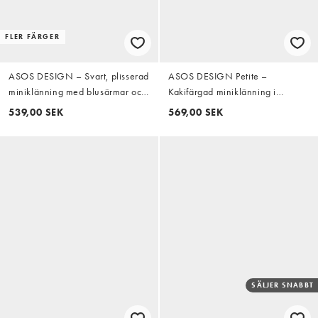
FLER FÄRGER
ASOS DESIGN – Svart, plisserad
ASOS DESIGN Petite –
miniklänning med blusärmar och
Kakifärgad miniklänning i
markerad midja
scubaliknande tyg med skir
539,00 SEK
569,00 SEK
capedetalj på axlarna
SÄLJER SNABBT