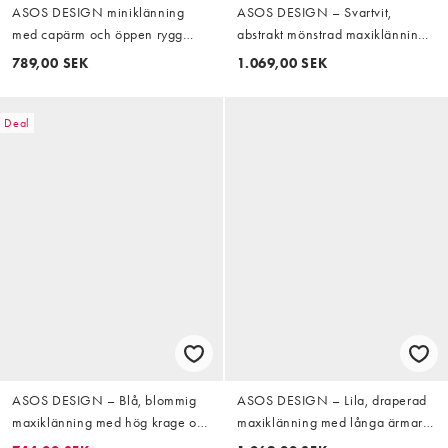
ASOS DESIGN miniklänning
ASOS DESIGN – Svartvit,
med capärm och öppen rygg
abstrakt mönstrad maxiklänning
med tofsar i grönt
med hög krage, klockad kjol,
789,00 SEK
1.069,00 SEK
volanger och långa, utsvängda
ärmar
Deal
ASOS DESIGN – Blå, blommig
ASOS DESIGN – Lila, draperad
maxiklänning med hög krage och
maxiklänning med långa ärmar,
asymmetrisk midja
volang och råskuren fåll