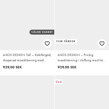
SÄLJER SNABBT
FLER FÄRGER
ASOS DESIGN Tall – Kakifärgad,
ASOS DESIGN – Prickig
draperad maxiklänning med
maxiklänning i chiffong med hög
utställda ärmar
krage och klockad kjol
929,00 SEK
929,00 SEK
Deal