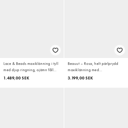
Lace & Beads maxiklänning i tyll
Beauut – Rosa, helt pärlprydd
med djup ringning, ojämn fåll
maxiklänning med
och öppen rygg i koboltblommigt
meshöverlager och båtringning
1.489,00 SEK
3.199,00 SEK