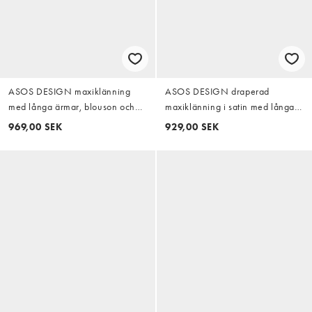
ASOS DESIGN maxiklänning
ASOS DESIGN draperad
med långa ärmar, blouson och
maxiklänning i satin med långa
rynkad midjedetalj i gult
ärmar, korsad front och hög
969,00 SEK
929,00 SEK
krage i cedergrön