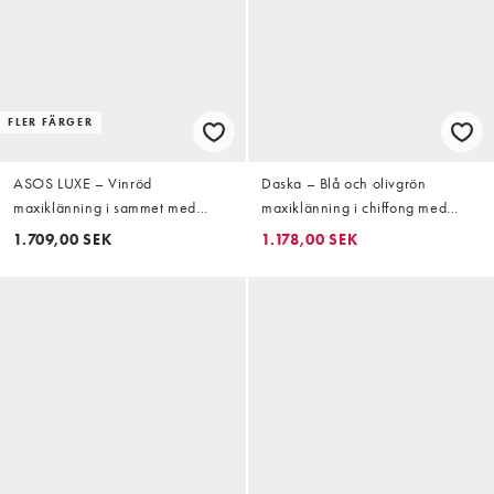
FLER FÄRGER
ASOS LUXE – Vinröd
Daska – Blå och olivgrön
maxiklänning i sammet med
maxiklänning i chiffong med
paljetter och draperad midja
drapering och blusmidja
1.709,00 SEK
1.178,00 SEK