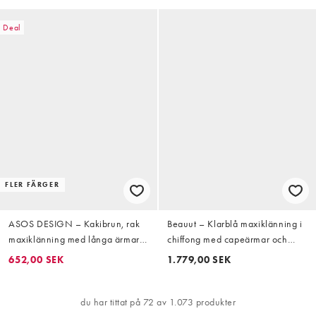
Deal
FLER FÄRGER
ASOS DESIGN – Kakibrun, rak
Beauut – Klarblå maxiklänning i
maxiklänning med långa ärmar
chiffong med capeärmar och
och en bar axel
rund halsringning
652,00 SEK
1.779,00 SEK
du har tittat på 72 av 1.073 produkter