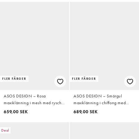
FLER FÄRGER
FLER FÄRGER
ASOS DESIGN – Rosa
ASOS DESIGN – Smörgul
maxiklänning i mesh med rysch
maxiklänning i chiffong med
och volangdetaljer
drapering baktill
659,00 SEK
689,00 SEK
Deal