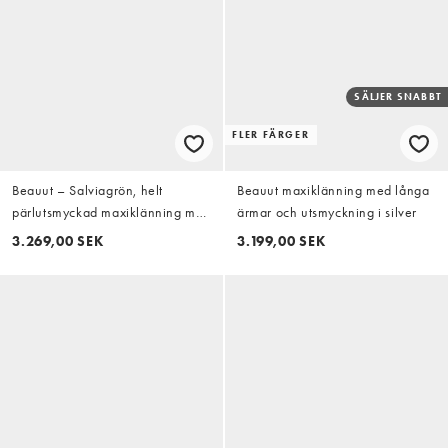
SÄLJER SNABBT
FLER FÄRGER
Beauut – Salviagrön, helt
Beauut maxiklänning med långa
pärlutsmyckad maxiklänning med
ärmar och utsmyckning i silver
ballongärmar och meshöverlager
3.269,00 SEK
3.199,00 SEK