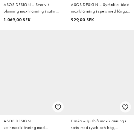
ASOS DESIGN – Svartvit,
ASOS DESIGN – Syrénlila, blekt
blommig maxiklänning i satin
maxiklänning i spets med långa
med slits på ärmen och
ärmar och bara axlar
1.069,00 SEK
929,00 SEK
scarfdetalj
ASOS DESIGN
Daska – Ljusblå maxiklänning i
satinmaxiklänning med
satin med rysch och hög,
trumpetärmar i marmorerad
draperad ringning