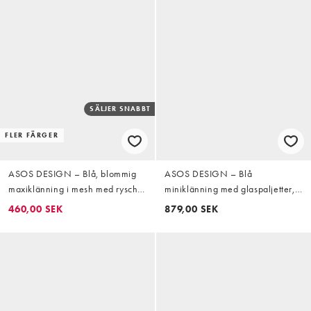
SÄLJER SNABBT
FLER FÄRGER
ASOS DESIGN – Blå, blommig
ASOS DESIGN – Blå
maxiklänning i mesh med rysch
miniklänning med glaspaljetter,
och böljande ärmar
pingvinärm och draperat liv
460,00 SEK
879,00 SEK
framtill