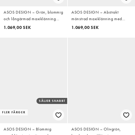
ASOS DESIGN – Grön, blommig
ASOS DESIGN – Abstrakt
och långärmad maxiklänning
mönstrad maxiklänning med
med hög krage, klockad kjol,
långa ärmar och midja
1.069,00 SEK
1.069,00 SEK
volang och utsvängda ärmar
SÄLJER SNABBT
FLER FÄRGER
ASOS DESIGN – Blommig
ASOS DESIGN – Olivgrön,