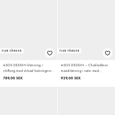
FLER FÄRGER
FLER FÄRGER
ASOS DESIGN klänning i
ASOS DESIGN – Chokladbrun
chiffong med slitsad halsringning
maxiklänning i satin med
i grönt
ståkrage och stora ärmar
789,00 SEK
929,00 SEK