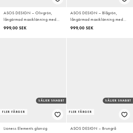
ASOS DESIGN – Olivgrön,
ASOS DESIGN – Blågrön,
långärmad maxiklänning med
långärmad maxiklänning med
hög krage, klockad kjol, volang
hög krage, klockad kjol, volang
999,00 SEK
999,00 SEK
och utsvängda ärmar
och utsvängda ärmar
SÄLJER SNABBT
SÄLJER SNABBT
FLER FÄRGER
FLER FÄRGER
Lioness Elements glansig
ASOS DESIGN – Brungrå