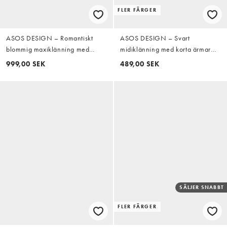
FLER FÄRGER
ASOS DESIGN – Romantiskt
ASOS DESIGN – Svart
blommig maxiklänning med
midiklänning med korta ärmar
långa blusärmar och rynkad
och dekorativ söm
999,00 SEK
489,00 SEK
midja
SÄLJER SNABBT
FLER FÄRGER