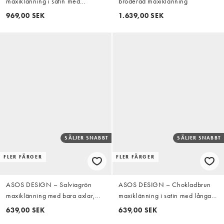
maxiklänning i satin med
broderad maxiklänning
pingvinärm
969,00 SEK
1.639,00 SEK
SÄLJER SNABBT
SÄLJER SNABBT
FLER FÄRGER
FLER FÄRGER
ASOS DESIGN – Salviagrön
ASOS DESIGN – Chokladbrun
maxiklänning med bara axlar,
maxiklänning i satin med långa
draperad ringning och långa
ärmar
639,00 SEK
639,00 SEK
ärmar