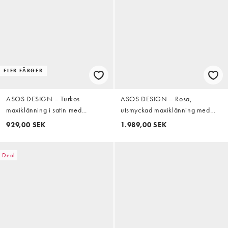
FLER FÄRGER
ASOS DESIGN – Turkos
ASOS DESIGN – Rosa,
maxiklänning i satin med
utsmyckad maxiklänning med
ståkrage och stora, utsvängda
broderi, klockad kjol och långa
929,00 SEK
1.989,00 SEK
ärmar
ärmar
Deal