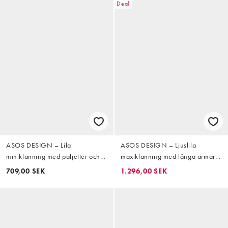
Deal
ASOS DESIGN – Lila
ASOS DESIGN – Ljuslila
miniklänning med paljetter och
maxiklänning med långa ärmar,
böljande ärmar
drapering och utsmyckade
709,00 SEK
1.296,00 SEK
blommor