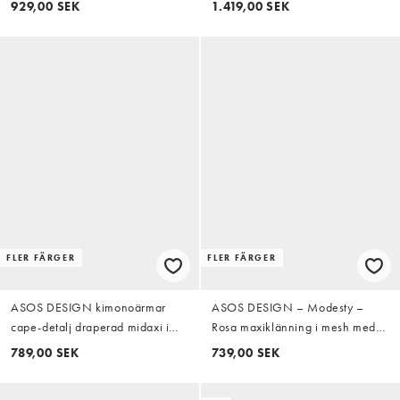
929,00 SEK
1.419,00 SEK
russinbrun
FLER FÄRGER
FLER FÄRGER
ASOS DESIGN kimonoärmar
ASOS DESIGN – Modesty –
cape-detalj draperad midaxi i
Rosa maxiklänning i mesh med
abstrakt marmormönster
överlager och draperad ringning
789,00 SEK
739,00 SEK