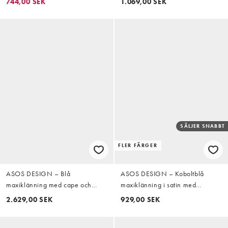
744,00 SEK
1.069,00 SEK
SÄLJER SNABBT
FLER FÄRGER
ASOS DESIGN – Blå
ASOS DESIGN – Koboltblå
maxiklänning med cape och
maxiklänning i satin med
utsmyckad kjol
ståkrage och stora ärmar
2.629,00 SEK
929,00 SEK