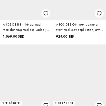
ASOS DESIGN långärmad
ASOS DESIGN maxiklänning i
maxiklänning med axelvaddar,
svart med spetsapplikation, ärm
draperad midjedetalj i rött
och diagonalskuren passform
1.069,00 SEK
929,00 SEK
FLER FÄRGER
FLER FÄRGER