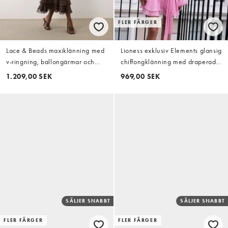
FLER FÄRGER
Lace & Beads maxiklänning med
Lioness exklusiv Elements glansig
v-ringning, ballongärmar och
chiffongklänning med draperad
volangfåll i chokladfärgad
detalj, ballongärmar och
1.209,00 SEK
969,00 SEK
krämfärgad prickig
knytband i midjan, miniklänning i
dovt rosa
SÄLJER SNABBT
SÄLJER SNABBT
FLER FÄRGER
FLER FÄRGER