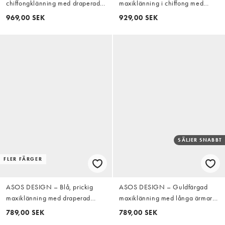
chiffongklänning med draperad
maxiklänning i chiffong med
detalj, ballongärm och knytband
smockad midjepanel och klockad
969,00 SEK
929,00 SEK
i midjan, miniklänning i babyblå
kjol
SÄLJER SNABBT
FLER FÄRGER
ASOS DESIGN – Blå, prickig
ASOS DESIGN – Guldfärgad
maxiklänning med draperad
maxiklänning med långa ärmar,
ringning och scarfdetalj
vid fåll och knytdetaljer
789,00 SEK
789,00 SEK