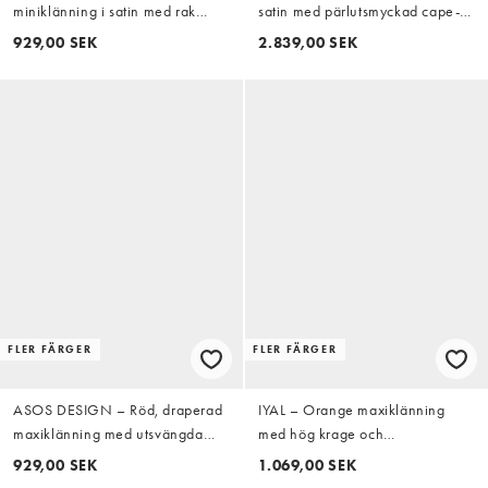
miniklänning i satin med rak
satin med pärlutsmyckad cape-
halsringning, långa ärmar och
ärm, exklusivt hos ASOS
929,00 SEK
2.839,00 SEK
spetsdetaljer
FLER FÄRGER
FLER FÄRGER
ASOS DESIGN – Röd, draperad
IYAL – Orange maxiklänning
maxiklänning med utsvängda
med hög krage och
ärmar
manschettdetaljer
929,00 SEK
1.069,00 SEK