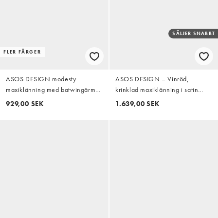
SÄLJER SNABBT
FLER FÄRGER
ASOS DESIGN modesty
ASOS DESIGN – Vinröd,
maxiklänning med batwingärmar
krinklad maxiklänning i satin
i flaskgrönt
med broderi och långa ärmar
929,00 SEK
1.639,00 SEK