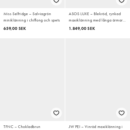
Miss Selfridge – Salviagrön
ASOS LUXE – Blekröd, rynkad
miniklänning i chiffong och spets
maxiklänning med långa ärmar
och vattenfallsdetalj
659,00 SEK
1.849,00 SEK
TFNC – Chokladbrun
JW PEI – Vinröd maxiklänning i