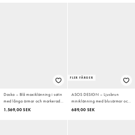
FLER FÄRGER
Daska – Blå maxiklänning i satin
ASOS DESIGN – Ljusbrun
med långa ärmar och markerad
miniklänning med blusärmar och
midja
fålldetalj i spets
1.569,00 SEK
689,00 SEK