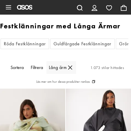
Hoppa till det huvudsakliga innehållet
Festklänningar med Långa Ärmar
Röda Festklänningar
Guldfärgade Festklänningar
Gröna
Sortera
Filtrera
Lång ärm
1.073 stilar hittades
Läs mer om hur dessa produkter rankas