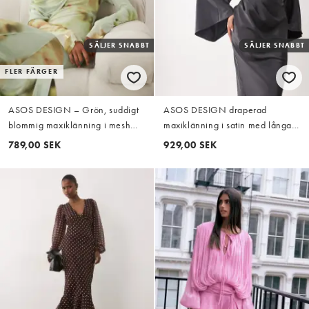
SÄLJER SNABBT
SÄLJER SNABBT
FLER FÄRGER
ASOS DESIGN – Grön, suddigt
ASOS DESIGN draperad
blommig maxiklänning i mesh
maxiklänning i satin med långa
med överlager och draperad
ärmar, korsad front och hög
789,00 SEK
929,00 SEK
ringning
krage i marinblått