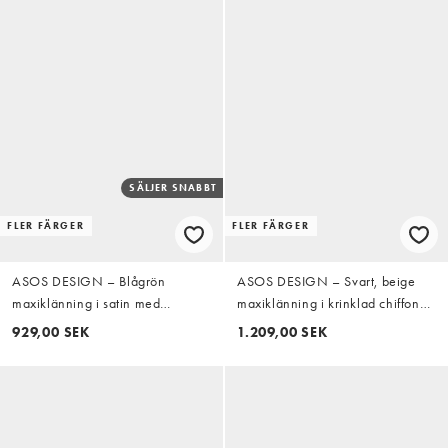
SÄLJER SNABBT
FLER FÄRGER
FLER FÄRGER
ASOS DESIGN – Blågrön
ASOS DESIGN – Svart, beige
maxiklänning i satin med
maxiklänning i krinklad chiffong
ståkrage och extra stora ärmar
med indragen detalj, små
929,00 SEK
1.209,00 SEK
volanger och abstrakt mönster