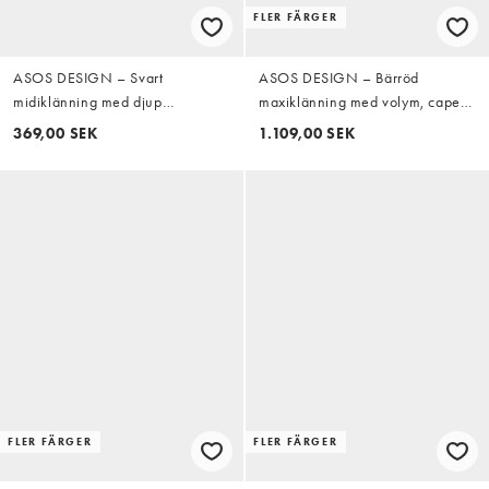
FLER FÄRGER
ASOS DESIGN – Svart
ASOS DESIGN – Bärröd
midiklänning med djup
maxiklänning med volym, cape
halsringning och utsvängda
och klockad kjol
369,00 SEK
1.109,00 SEK
ärmar
FLER FÄRGER
FLER FÄRGER