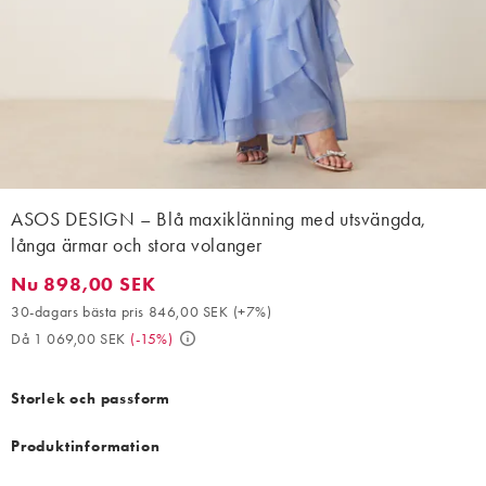
ASOS DESIGN – Blå maxiklänning med utsvängda,
långa ärmar och stora volanger
Nu 898,00 SEK
Nu 898,00 SEK. 30-dagars bästa pris 846,00 SEK (+7%). Då 1 
30-dagars bästa pris 846,00 SEK
(
+7%
)
Då 1 069,00 SEK
(
-15%
)
Storlek och passform
Produktinformation