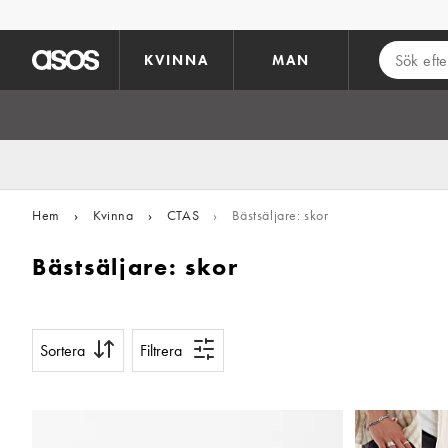
Hoppa till det huvudsakliga innehållet
KVINNA
MAN
Hem
›
Kvinna
›
CTAS
›
Bästsäljare: skor
Bästsäljare: skor
Sortera
Filtrera