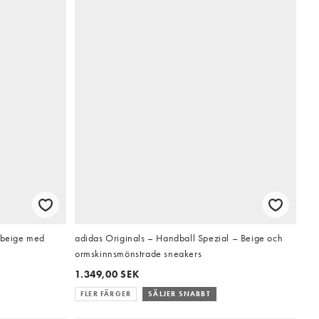
i beige med
adidas Originals – Handball Spezial – Beige och
ormskinnsmönstrade sneakers
1.349,00 SEK
FLER FÄRGER
SÄLJER SNABBT