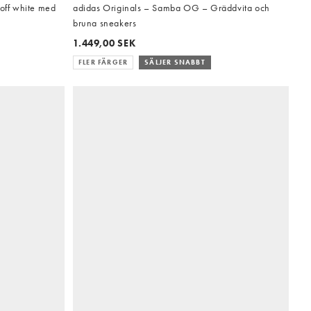
 off white med
adidas Originals – Samba OG – Gräddvita och
bruna sneakers
1.449,00 SEK
FLER FÄRGER
SÄLJER SNABBT