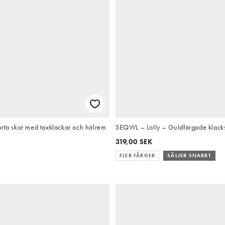
arta skor med taxklackar och hälrem
SEQWL – Lolly – Guldfärgade klack
319,00 SEK
FLER FÄRGER
SÄLJER SNABBT