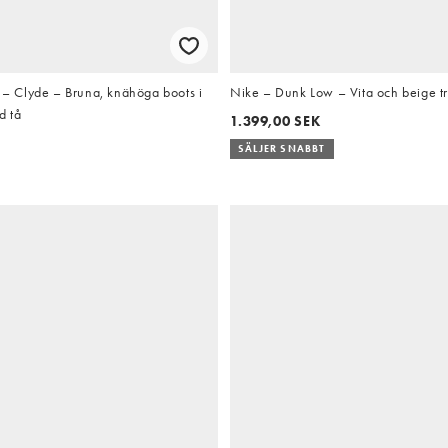
 Clyde – Bruna, knähöga boots i
Nike – Dunk Low – Vita och beige t
d tå
1.399,00 SEK
SÄLJER SNABBT