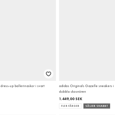
ress-up ballerinaskor i svart
adidas Originals Gazelle sneakers 
dubbla skosnören
1.449,00 SEK
FLER FÄRGER
SÄLJER SNABBT