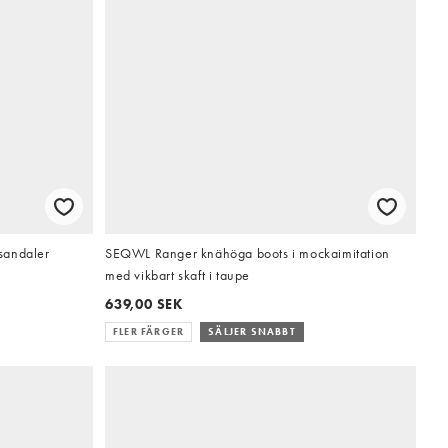
sandaler
SEQWL Ranger knähöga boots i mockaimitation
med vikbart skaft i taupe
639,00 SEK
FLER FÄRGER
SÄLJER SNABBT