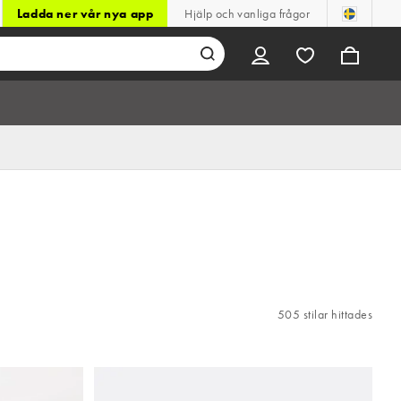
Ladda ner vår nya app
Hjälp och vanliga frågor
505 stilar hittades