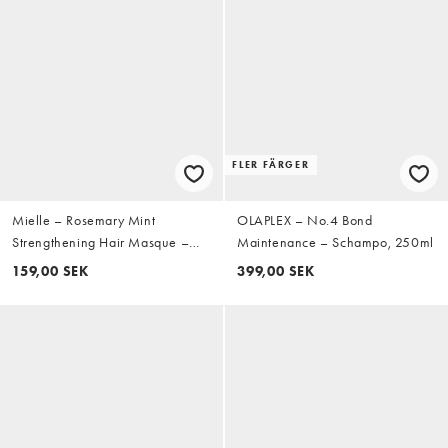
FLER FÄRGER
Mielle – Rosemary Mint
OLAPLEX – No.4 Bond
Strengthening Hair Masque –
Maintenance – Schampo, 250ml
Hårinpackning, 340ml
159,00 SEK
399,00 SEK