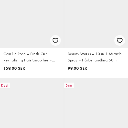
Camille Rose – Fresh Curl
Beauty Works – 10 in 1 Miracle
Revitalising Hair Smoother –
Spray – Hårbehandling 50 ml
Hårbehandling 240 ml
159,00 SEK
99,00 SEK
Deal
Deal