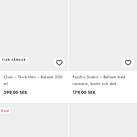
FLER FÄRGER
Ouai – Thick Hair – Balsam 300
Psychic Sisters – Balsam med
ml
rosmarin, biotin och dolt
ametisthjärta
399,00 SEK
179,00 SEK
Deal