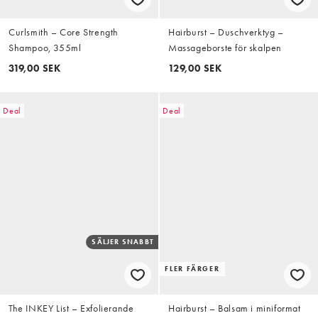
Curlsmith – Core Strength
Hairburst – Duschverktyg –
Shampoo, 355ml
Massageborste för skalpen
319,00 SEK
129,00 SEK
Deal
Deal
SÄLJER SNABBT
FLER FÄRGER
The INKEY List – Exfolierande
Hairburst – Balsam i miniformat