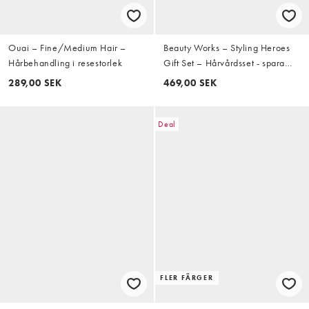
Ouai – Fine/Medium Hair –
Beauty Works – Styling Heroes
Hårbehandling i resestorlek
Gift Set – Hårvårdsset - spara
23%
289,00 SEK
469,00 SEK
Deal
FLER FÄRGER