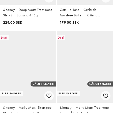
&honey – Deep Moist Treatment
Camille Rose – Curlaide
Step 2 – Balsam, 445g
Moisture Butter – Krämig
hårkräm för lockar 240ml
229,00 SEK
179,00 SEK
Deal
Deal
SÄLJER SNABBT
SÄLJER SNABBT
FLER FÄRGER
FLER FÄRGER
&honey – Melty Moist Shampoo
&honey – Melty Moist Treatment