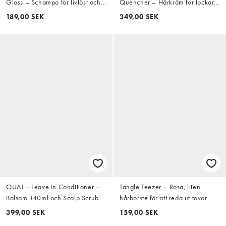
Gloss – Schampo för livlöst och
Quencher – Hårkräm för lockar
poröst hår, 200ml
237ml
189,00 SEK
349,00 SEK
OUAI – Leave In Conditioner –
Tangle Teezer – Rosa, liten
Balsam 140ml och Scalp Scrub
hårborste för att reda ut tovor
Mini 30ml
399,00 SEK
159,00 SEK