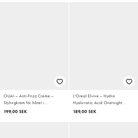
OUAI – Anti-Frizz Creme –
L'Oreal Elvive – Hydra
Stylingkräm för håret i
Hyaluronic Acid Overnight
resestorlek, 89ml
Hydrating Cream for Dry Hair –
199,00 SEK
189,00 SEK
Fuktkräm för torrt hår, 200ml