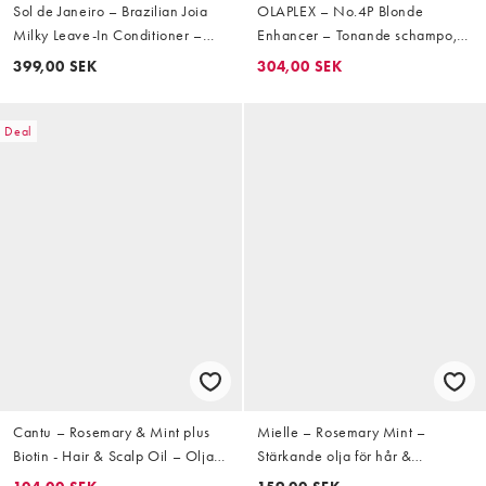
Sol de Janeiro – Brazilian Joia
OLAPLEX – No.4P Blonde
Milky Leave-In Conditioner –
Enhancer – Tonande schampo,
Hårbalsam 210ml
250ml
399,00 SEK
304,00 SEK
Deal
Cantu – Rosemary & Mint plus
Mielle – Rosemary Mint –
Biotin - Hair & Scalp Oil – Olja
Stärkande olja för hår &
för hår och hårbotten, 59ml
hårbotten, 59ml