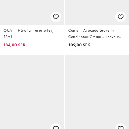
OUAI – Hårolja i resestorlek,
Cantu – Avocado Leave In
13ml
Conditioner Cream – Leave in-
balsam 340g
184,00 SEK
109,00 SEK