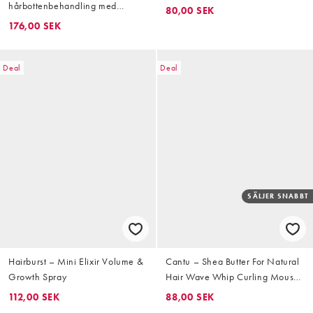
hårbottenbehandling med
80,00 SEK
salicylsyra 150 ml
176,00 SEK
Deal
Deal
SÄLJER SNABBT
Hairburst – Mini Elixir Volume &
Cantu – Shea Butter For Natural
Growth Spray
Hair Wave Whip Curling Mousse
248 ml
112,00 SEK
88,00 SEK