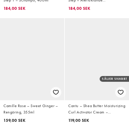
Step 1 – Schampo, 400ml
Step – Återfuktande
ansiktsbehandling steg 2, 445g
184,00 SEK
184,00 SEK
SÄLJER SNABBT
Camille Rose – Sweet Ginger –
Cantu – Shea Butter Moisturizing
Rengöring, 355ml
Curl Activator Cream –
Återfuktande stylingkräm 355 ml
159,00 SEK
119,00 SEK