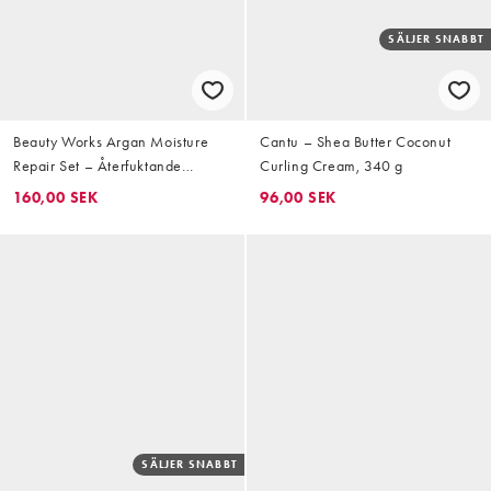
SÄLJER SNABBT
Beauty Works Argan Moisture
Cantu – Shea Butter Coconut
Repair Set – Återfuktande
Curling Cream, 340 g
hårvårdsset, 50ml
160,00 SEK
96,00 SEK
SÄLJER SNABBT