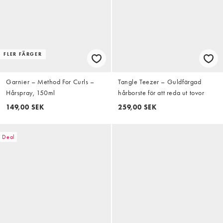
FLER FÄRGER
Garnier – Method For Curls –
Tangle Teezer – Guldfärgad
Hårspray, 150ml
hårborste för att reda ut tovor
149,00 SEK
259,00 SEK
Deal