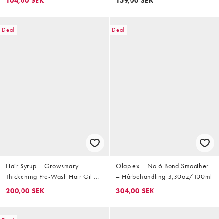
104,00 SEK
159,00 SEK
Deal
Deal
Hair Syrup – Growsmary
Olaplex – No.6 Bond Smoother
Thickening Pre-Wash Hair Oil –
– Hårbehandling 3,30oz/100ml
Hårolja 100ml
200,00 SEK
304,00 SEK