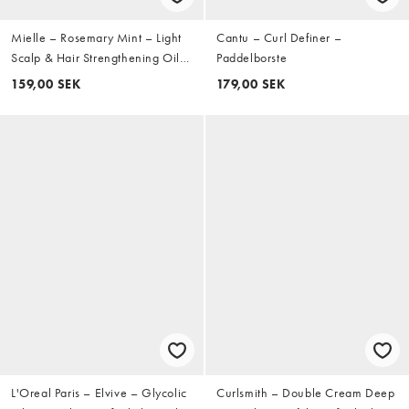
Mielle – Rosemary Mint – Light
Cantu – Curl Definer –
Scalp & Hair Strengthening Oil –
Paddelborste
Lätt stärkande hårolja för
159,00 SEK
179,00 SEK
hårbotten och hår 59ml
L'Oreal Paris – Elvive – Glycolic
Curlsmith – Double Cream Deep