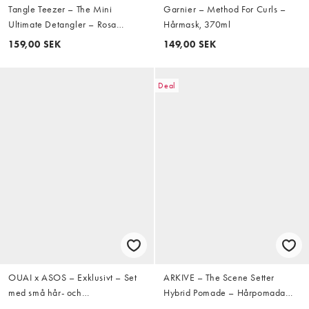
Tangle Teezer – The Mini
Garnier – Method For Curls –
Ultimate Detangler – Rosa
Hårmask, 370ml
hårborste
159,00 SEK
149,00 SEK
Deal
OUAI x ASOS – Exklusivt – Set
ARKIVE – The Scene Setter
med små hår- och
Hybrid Pomade – Hårpomada
kroppsprodukter (spara 40%)
50ml