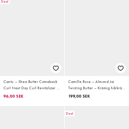
Deal
Cantu – Shea Butter Comeback
Camille Rose – Almond Jai
Curl Next Day Curl Revitalizer –
Twisting Butter – Krämig hårkräm
Hårbehandling för lockigt hår,
med mandel 240ml
96,00 SEK
199,00 SEK
340 g
Deal