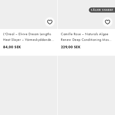
SÄLJER SNABBT
L'Oreal – Elvive Dream Lengths
Camille Rose – Naturals Algae
Heat Slayer – Värmeskyddande
Renew Deep Conditioning Mask
Spray 150ml
– Hårbehandling 240 ml
84,00 SEK
229,00 SEK