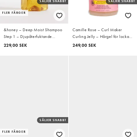
SÄLJER SNABBT
SÄLJER SNABBT
FLER FÄRGER
&honey – Deep Moist Shampoo
Camille Rose – Curl Maker
Step 1 – Djupåterfuktande
Curling Jelly – Hårgel för lockar
schampo, 440ml
355ml
229,00 SEK
249,00 SEK
SÄLJER SNABBT
FLER FÄRGER