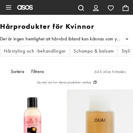
Hoppa till det huvudsakliga innehållet
Hårprodukter för Kvinnor
Det är ingen hemlighet att hårvård ibland kan kännas som ytterligare 
...
Hårstyling och -behandlingar
Schampo & balsam
Styli
Sortera
Filtrera
645 stilar hittades
Läs mer om hur dessa produkter rankas