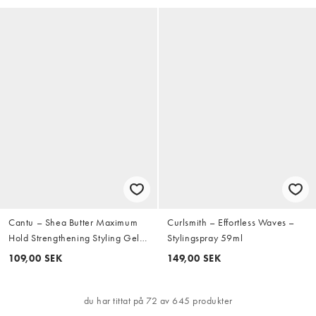
Cantu – Shea Butter Maximum
Curlsmith – Effortless Waves –
Hold Strengthening Styling Gel
Stylingspray 59ml
with Jamaican Black Castor Oil –
109,00 SEK
149,00 SEK
Stärkande hårgelé
du har tittat på 72 av 645 produkter