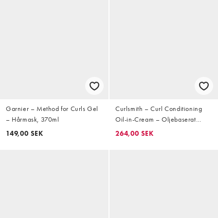
Garnier – Method for Curls Gel
Curlsmith – Curl Conditioning
– Hårmask, 370ml
Oil-in-Cream – Oljebaserat
hårbalsam för lockigt hår 237ml
149,00 SEK
264,00 SEK