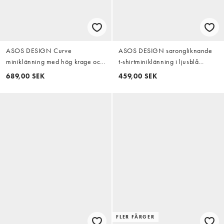
ASOS DESIGN Curve
ASOS DESIGN sarongliknande
miniklänning med hög krage och
t-shirtminiklänning i ljusblå
hanky-fåll i chokladbrun
randig
689,00 SEK
459,00 SEK
FLER FÄRGER