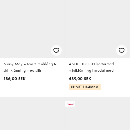
Noisy May – Svart, midilång t-
ASOS DESIGN kortärmad
shirtklänning med slits
miniklänning i modal med
knytband och fransdetalj i
186,00 SEK
489,00 SEK
chokladbrun
SNART TILLBAKA
Deal