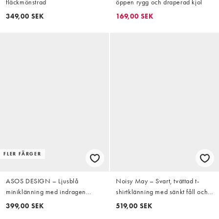
fläckmönstrad
öppen rygg och draperad kjol
349,00 SEK
169,00 SEK
FLER FÄRGER
ASOS DESIGN – Ljusblå
Noisy May – Svart, tvättad t-
miniklänning med indragen
shirtklänning med sänkt fåll och
midja och spetsdetalj
dekorativ söm
399,00 SEK
519,00 SEK