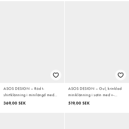
ASOS DESIGN – Röd t-
ASOS DESIGN – Gul, krinklad
shirtklänning i minilängd med
miniklänning i satin med v-
omlottdesign
ringning och spetskant
369,00 SEK
519,00 SEK