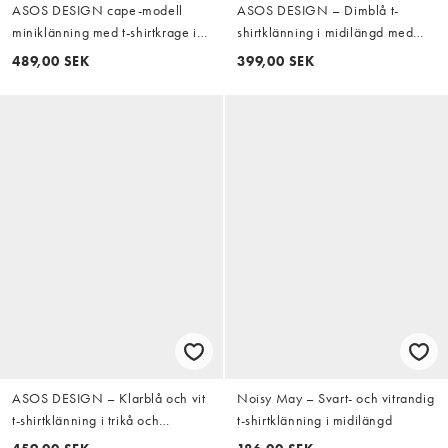
ASOS DESIGN cape-modell
ASOS DESIGN – Dimblå t-
miniklänning med t-shirtkrage i
shirtklänning i midilängd med
svart
kontrastfärgad kantrand
489,00 SEK
399,00 SEK
ASOS DESIGN – Klarblå och vit
Noisy May – Svart- och vitrandig
t-shirtklänning i trikå och
t-shirtklänning i midilängd
minilängd med kontrastfärgade