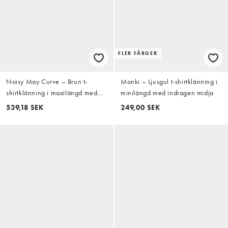
FLER FÄRGER
Noisy May Curve – Brun t-
Monki – Ljusgul t-shirtklänning i
shirtklänning i maxilängd med
minilängd med indragen midja
slits i sidan
539,18 SEK
249,00 SEK