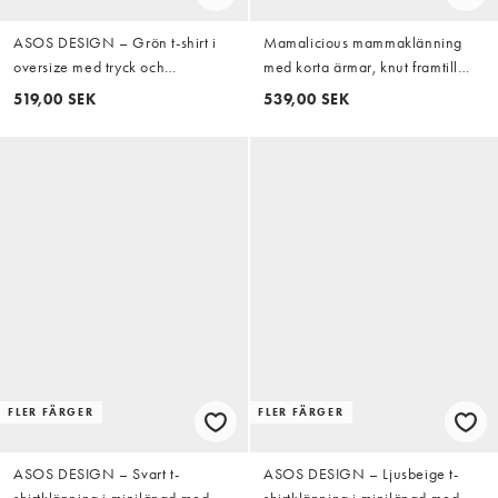
ASOS DESIGN – Grön t-shirt i
Mamalicious mammaklänning
oversize med tryck och
med korta ärmar, knut framtill
underklänning i spets
och midi-längd med
519,00 SEK
539,00 SEK
amningsfunktion i blått
FLER FÄRGER
FLER FÄRGER
ASOS DESIGN – Svart t-
ASOS DESIGN – Ljusbeige t-