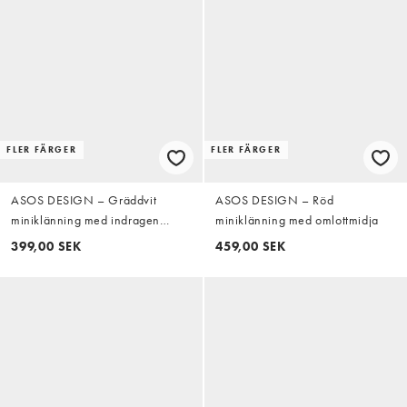
FLER FÄRGER
FLER FÄRGER
ASOS DESIGN – Gräddvit
ASOS DESIGN – Röd
miniklänning med indragen
miniklänning med omlottmidja
midja och spetsdetaljer
399,00 SEK
459,00 SEK