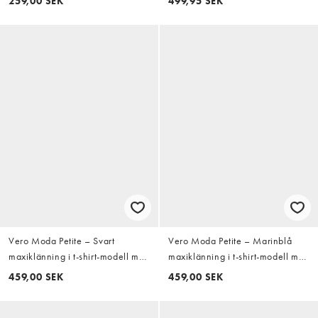
259,00 SEK
499,95 SEK
hjärtformad ringning
Vero Moda Petite – Svart
Vero Moda Petite – Marinblå
maxiklänning i t-shirt-modell med
maxiklänning i t-shirt-modell med
knut och slits
knutar och slits
459,00 SEK
459,00 SEK