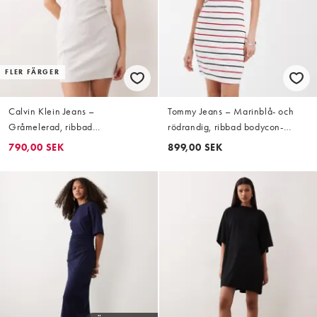
FLER FÄRGER
Calvin Klein Jeans –
Tommy Jeans – Marinblå- och
Gråmelerad, ribbad
rödrandig, ribbad bodycon-
miniklänning med märke
klänning med pikékrage
790,00 SEK
899,00 SEK