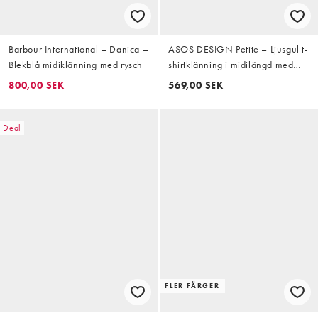
Barbour International – Danica –
ASOS DESIGN Petite – Ljusgul t-
Blekblå midiklänning med rysch
shirtklänning i midilängd med
sänkt midja
800,00 SEK
569,00 SEK
Deal
FLER FÄRGER