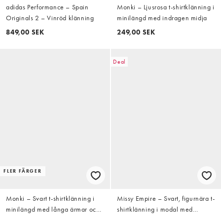
adidas Performance – Spain
Monki – Ljusrosa t-shirtklänning i
Originals 2 – Vinröd klänning
minilängd med indragen midja
849,00 SEK
249,00 SEK
Deal
FLER FÄRGER
Monki – Svart t-shirtklänning i
Missy Empire – Svart, figurnära t-
minilängd med långa ärmar och
shirtklänning i modal med
markerad midja
klockärmar