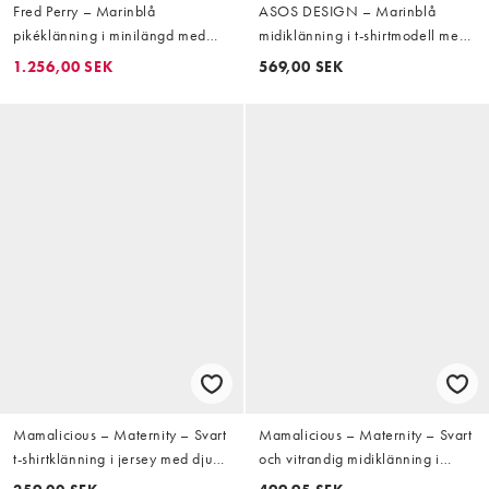
Fred Perry – Marinblå
ASOS DESIGN – Marinblå
pikéklänning i minilängd med
midiklänning i t-shirtmodell med
vita och persikofärgade
sänkt midja
1.256,00 SEK
569,00 SEK
kantränder
Mamalicious – Maternity – Svart
Mamalicious – Maternity – Svart
t-shirtklänning i jersey med djup
och vitrandig midiklänning i
halsringning
jacquardvävd jersey med