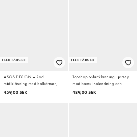
FLER FÄRGER
FLER FÄRGER
ASOS DESIGN – Röd
Topshop t-shirtklänning i jersey
midiklänning med holkärmar,
med bomullsblandning och
knäppning framtill och
uppvikta ärmar i vitt
459,00 SEK
489,00 SEK
kontrasterande kantband