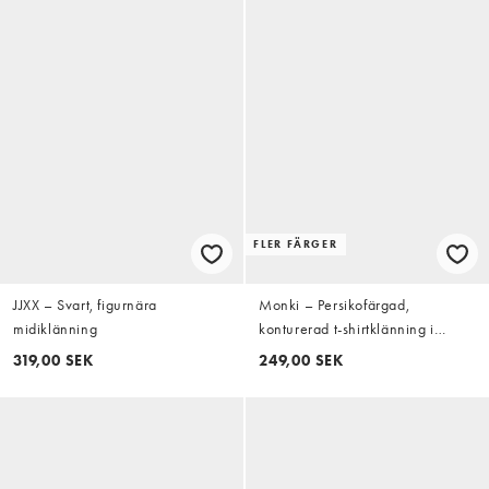
FLER FÄRGER
JJXX – Svart, figurnära
Monki – Persikofärgad,
midiklänning
konturerad t-shirtklänning i
minilängd
319,00 SEK
249,00 SEK