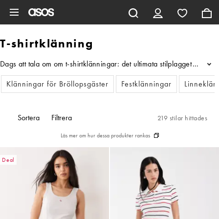
Hoppa till det huvudsakliga innehållet
T-shirtklänning
Dags att tala om om t-shirtklänningar: det ultimata stilplagget som g
...
Klänningar för Bröllopsgäster
Festklänningar
Linneklän
Sortera
Filtrera
219 stilar hittades
Läs mer om hur dessa produkter rankas
Deal