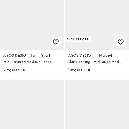
FLER FÄRGER
ASOS DESIGN Tall – Svart
ASOS DESIGN – Naturvit t-
miniklänning med markerad
shirtklänning i midilängd med
midja och dekorativ söm
pingvinärm
229,00 SEK
369,00 SEK