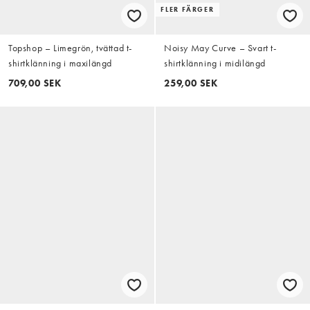
FLER FÄRGER
Topshop – Limegrön, tvättad t-
Noisy May Curve – Svart t-
shirtklänning i maxilängd
shirtklänning i midilängd
709,00 SEK
259,00 SEK