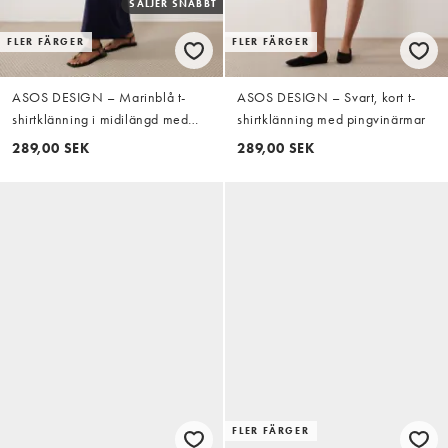
SÄLJER SNABBT
FLER FÄRGER
FLER FÄRGER
ASOS DESIGN – Marinblå t-
ASOS DESIGN – Svart, kort t-
shirtklänning i midilängd med
shirtklänning med pingvinärmar
rynkning i sidan
289,00 SEK
289,00 SEK
FLER FÄRGER