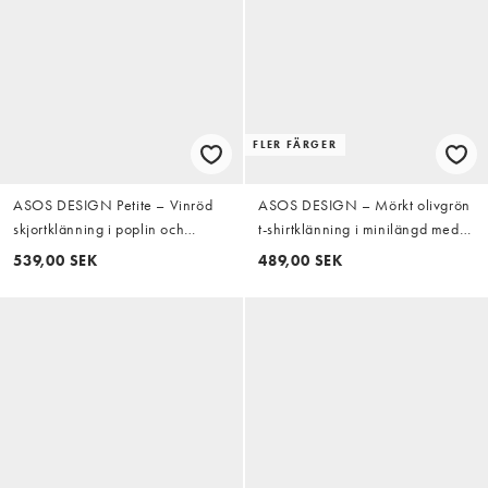
FLER FÄRGER
ASOS DESIGN Petite – Vinröd
ASOS DESIGN – Mörkt olivgrön
skjortklänning i poplin och
t-shirtklänning i minilängd med
minilängd med breda ärmslut
knytning framtill och poplinkjol
539,00 SEK
489,00 SEK
och stora fickor