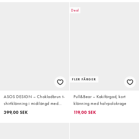
Deal
FLER FÄRGER
ASOS DESIGN – Chokladbrun t-
Pull&Bear – Kakifärgad, kort
shirtklänning i midilängd med
klänning med halvpolokrage
kantrand
399,00 SEK
119,00 SEK