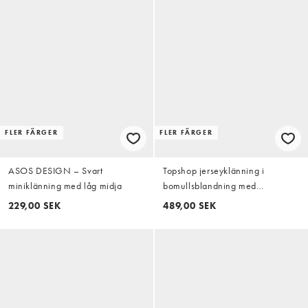
FLER FÄRGER
FLER FÄRGER
ASOS DESIGN – Svart
Topshop jerseyklänning i
miniklänning med låg midja
bomullsblandning med
upprullade ärmar, mini, i
229,00 SEK
489,00 SEK
gråmelerad med gröna
kontrastsömmar