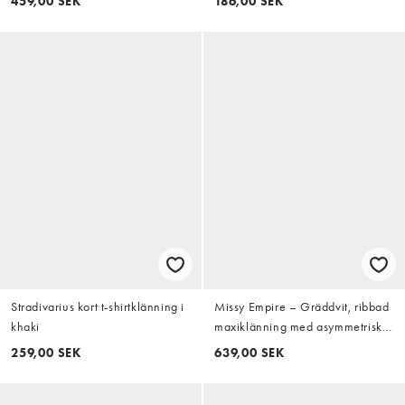
459,00 SEK
186,00 SEK
raglan-ärmar
Stradivarius kort t-shirtklänning i
Missy Empire – Gräddvit, ribbad
khaki
maxiklänning med asymmetriska,
draperade axlar
259,00 SEK
639,00 SEK