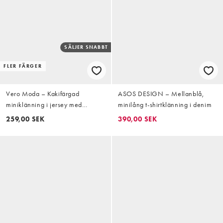
SÄLJER SNABBT
FLER FÄRGER
Vero Moda – Kakifärgad
ASOS DESIGN – Mellanblå,
miniklänning i jersey med
minilång t-shirtklänning i denim
knytmidja
259,00 SEK
390,00 SEK