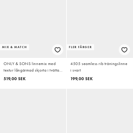
MIX & MATCH
FLER FÄRGER
ONLY & SONS linnemix med
4505 seamless rib träningslinne
textur långärmad skjorta i tvättad
i svart
blå som set
519,00 SEK
199,00 SEK