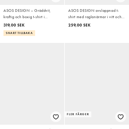
ASOS DESIGN – Gräddvit,
ASOS DESIGN avslappnad t-
kraftig och boxig t-shirt i
shirt med raglanärmar i vitt och
oversized fit och frottétyg med
rött våffeltyg
319,00 SEK
259,00 SEK
kantrand
SNART TILLBAKA
FLER FÄRGER