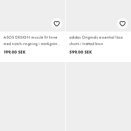
ASOS DESIGN muscle fit linne
adidas Originals essential lösa
med notch-ringning i mörkgrön
shorts i tvättad brun
ribb
199,00 SEK
599,00 SEK