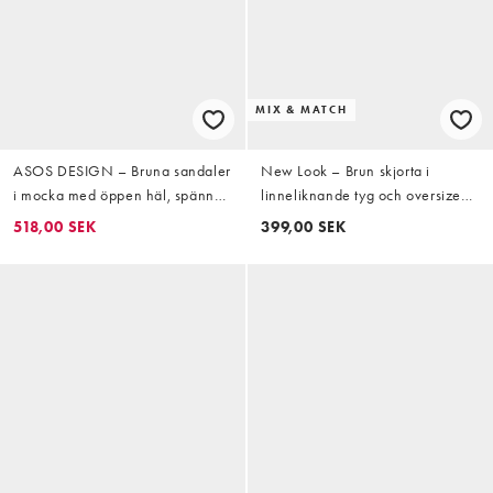
MIX & MATCH
ASOS DESIGN – Bruna sandaler
New Look – Brun skjorta i
i mocka med öppen häl, spänne
linneliknande tyg och oversized
och dekorativ söm
fit med långa ärmar, del av set
518,00 SEK
399,00 SEK