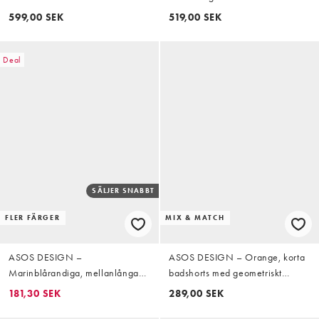
jeansshorts
599,00 SEK
519,00 SEK
Deal
SÄLJER SNABBT
FLER FÄRGER
MIX & MATCH
ASOS DESIGN –
ASOS DESIGN – Orange, korta
Marinblårandiga, mellanlånga
badshorts med geometriskt
badshorts
mönster och kant, del av set
181,30 SEK
289,00 SEK