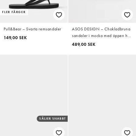
FLER FÄRGER
Pull&Bear – Svarta remsandaler
ASOS DESIGN – Chokladbruna
sandaler i mocka med öppen häl
149,00 SEK
och korksula
489,00 SEK
SÄLJER SNABBT