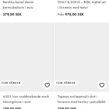
Bershka barrel denim
ONLY & SONS – Blått, tvättat set
bermudashorts i ecru
i linnemix med textur
379,00 SEK
Från
978,00 SEK
FLER FÄRGER
FLER FÄRGER
4505 Icon snabbtorkande mesh
Topman avslappnad t-shirt i
träningslinne i mint
linnemix med henley i petrolblått
179,00 SEK
359,00 SEK