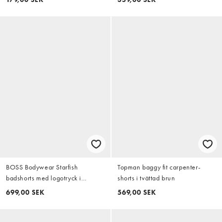
BOSS Bodywear Starfish
Topman baggy fit carpenter-
badshorts med logotryck i
shorts i tvättad brun
mörkgrått
699,00 SEK
569,00 SEK