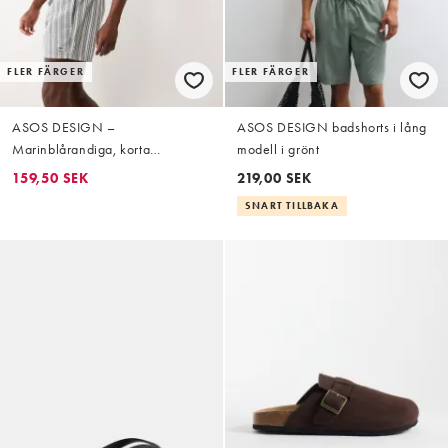
FLER FÄRGER
FLER FÄRGER
ASOS DESIGN –
ASOS DESIGN badshorts i lång
Marinblårandiga, korta
modell i grönt
badshorts i bäckebölja med
159,50 SEK
219,00 SEK
märke
SNART TILLBAKA