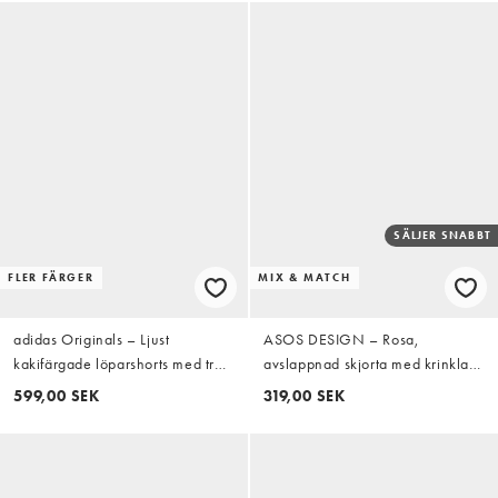
SÄLJER SNABBT
FLER FÄRGER
MIX & MATCH
adidas Originals – Ljust
ASOS DESIGN – Rosa,
kakifärgade löparshorts med tre
avslappnad skjorta med krinklad
ränder
textur och platt krage, del av set
599,00 SEK
319,00 SEK