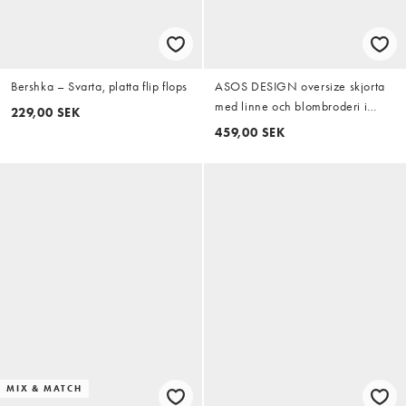
Bershka – Svarta, platta flip flops
ASOS DESIGN oversize skjorta
med linne och blombroderi i
229,00 SEK
svart
459,00 SEK
MIX & MATCH