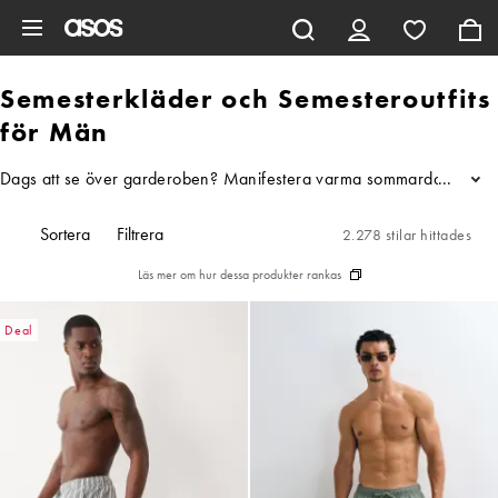
Hoppa till det huvudsakliga innehållet
Semesterkläder och Semesteroutfits
för Män
Dags att se över garderoben? Manifestera varma sommardagar med vår 
...
Sortera
Filtrera
2.278 stilar hittades
Läs mer om hur dessa produkter rankas
Deal