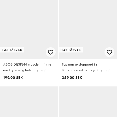
FLER FÄRGER
FLER FÄRGER
ASOS DESIGN muscle fit linne
Topman avslappnad t-shirt i
med fyrkantig halsringning i
linnemix med henley-ringning i
marinblå ribb
marinblått
199,00 SEK
359,00 SEK