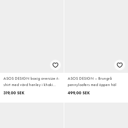
ASOS DESIGN boxig oversize-t-
ASOS DESIGN – Brungrå
shirt med vävd henley i khaki
pennyloafers med öppen häl
waffle
319,00 SEK
499,00 SEK