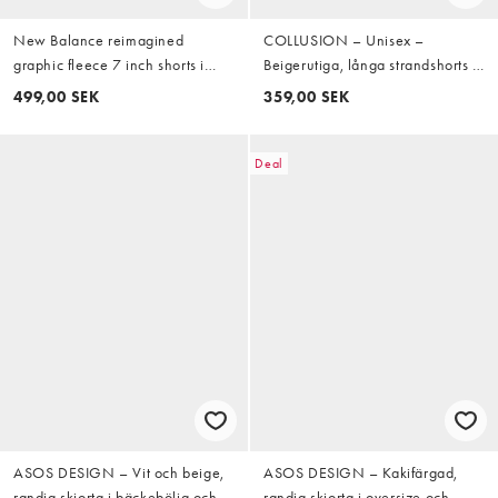
New Balance reimagined
COLLUSION – Unisex –
graphic fleece 7 inch shorts i
Beigerutiga, långa strandshorts i
svart
oversized fit
499,00 SEK
359,00 SEK
Deal
ASOS DESIGN – Vit och beige,
ASOS DESIGN – Kakifärgad,
randig skjorta i bäckebölja och
randig skjorta i oversize och