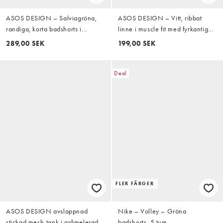
ASOS DESIGN – Salviagröna,
ASOS DESIGN – Vitt, ribbat
randiga, korta badshorts i
linne i muscle fit med fyrkantig
bäckebölja, del av set
ringning
289,00 SEK
199,00 SEK
Deal
FLER FÄRGER
ASOS DESIGN avslappnad
Nike – Volley – Gröna
stickad mesh-tank i gråmelerad
badshorts, 5 tum