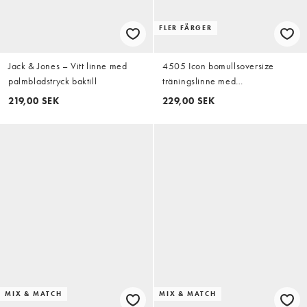
FLER FÄRGER
Jack & Jones – Vitt linne med
4505 Icon bomullsoversize
palmbladstryck baktill
träningslinne med
snabbtorkande finish i pistage
219,00 SEK
229,00 SEK
MIX & MATCH
MIX & MATCH