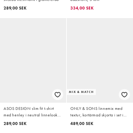
289,00 SEK
334,00 SEK
MIX & MATCH
ASOS DESIGN slim fit t-shirt
ONLY & SONS linnemix med
med henley i neutral linnelook
textur, kortärmad skjorta i set i
ribbad
tvättad blå
289,00 SEK
489,00 SEK