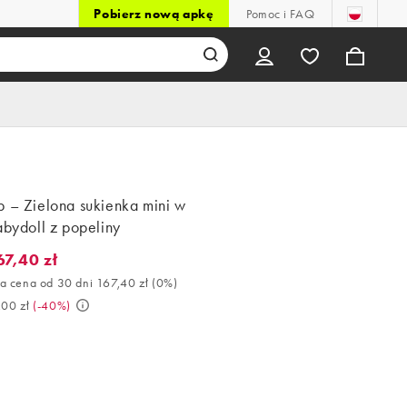
Pobierz nową apkę
Pomoc i FAQ
p – Zielona sukienka mini w
abydoll z popeliny
67,40 zł
,40 zł. Najlepsza cena od 30 dni 167,40 zł (0%). Było 279,00 zł. (
a cena od 30 dni 167,40 zł
(
0%
)
,00 zł
(
-40%
)