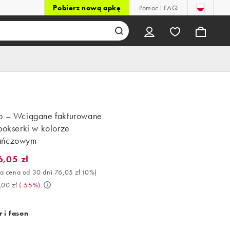
Pobierz nową apkę
Pomoc i FAQ
p – Wciągane fakturowane
bokserki w kolorze
ańczowym
6,05 zł
05 zł. Najlepsza cena od 30 dni 76,05 zł (0%). Było 169,00 zł. (-5
a cena od 30 dni 76,05 zł
(
0%
)
,00 zł
(
-55%
)
 i fason