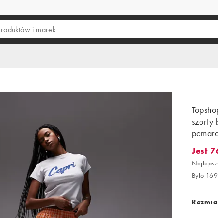
Topsho
szorty 
pomar
Jest 7
Jest 76,
Najlepsz
Było 169
Rozmiar