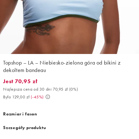
Topshop – LA – Niebiesko-zielona góra od bikini z
dekoltem bandeau
Jest 70,95 zł
Jest 70,95 zł. Najlepsza cena od 30 dni 70,95 zł (0%). Było 129,0
Najlepsza cena od 30 dni 70,95 zł
(
0%
)
Było 129,00 zł
(
-45%
)
Rozmiar i fason
Szczegóły produktu