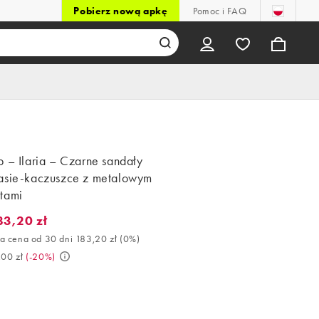
Pobierz nową apkę
Pomoc i FAQ
 – Ilaria – Czarne sandały
asie-kaczuszce z metalowym
tami
83,20 zł
3,20 zł. Najlepsza cena od 30 dni 183,20 zł (0%). Było 229,00 zł. 
a cena od 30 dni 183,20 zł
(
0%
)
,00 zł
(
-20%
)