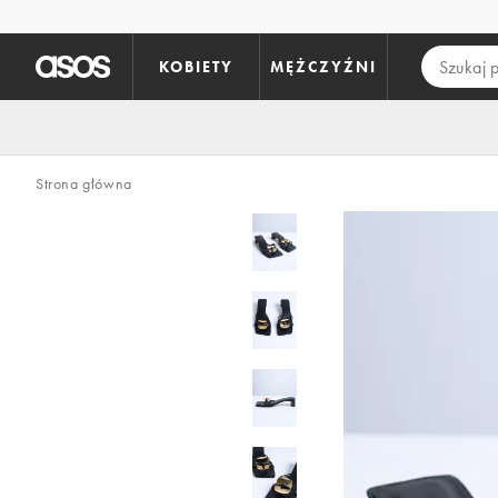
Pomiń i przejdź do głównej zawartości
KOBIETY
MĘŻCZYŹNI
Strona główna