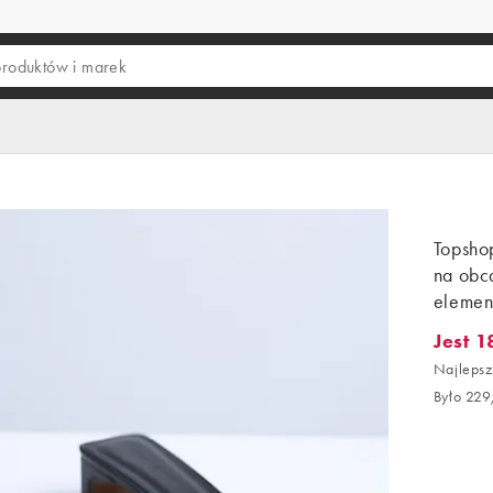
Topshop
na obc
elemen
Jest 1
Jest 18
Najlepsz
Było 229