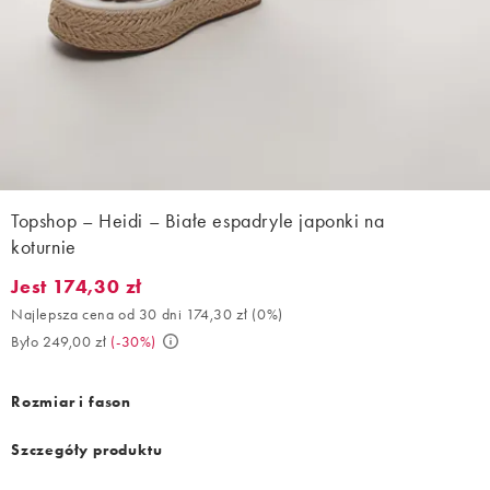
Topshop – Heidi – Białe espadryle japonki na
koturnie
Jest 174,30 zł
Jest 174,30 zł. Najlepsza cena od 30 dni 174,30 zł (0%). Było 24
Najlepsza cena od 30 dni 174,30 zł
(
0%
)
Było 249,00 zł
(
-30%
)
Rozmiar i fason
Szczegóły produktu