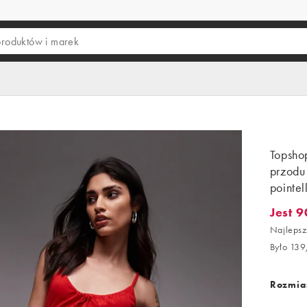
Topsho
przodu 
pointel
Jest 9
Jest 90,
Najlepsz
Było 139
Rozmiar