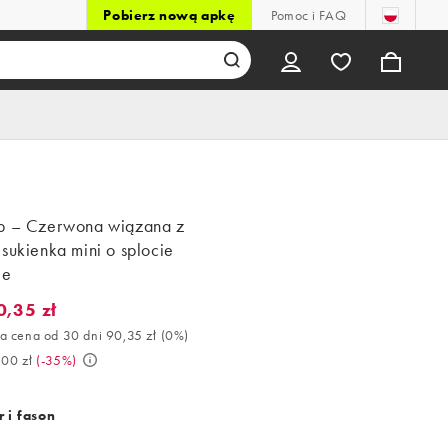
Pobierz nową apkę
Pomoc i FAQ
p – Czerwona wiązana z
sukienka mini o splocie
le
0,35 zł
35 zł. Najlepsza cena od 30 dni 90,35 zł (0%). Było 139,00 zł. (-3
a cena od 30 dni 90,35 zł
(
0%
)
,00 zł
(
-35%
)
 i fason