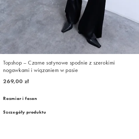
Topshop – Czarne satynowe spodnie z szerokimi
nogawkami i wiązaniem w pasie
269,00 zł
269,00 zł
Rozmiar i fason
Szczegóły produktu