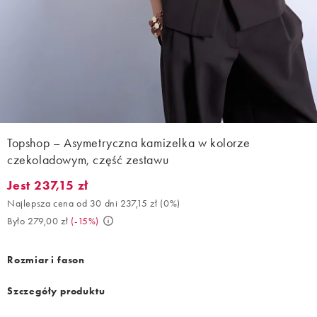
Topshop – Asymetryczna kamizelka w kolorze
czekoladowym, część zestawu
Jest 237,15 zł
Jest 237,15 zł. Najlepsza cena od 30 dni 237,15 zł (0%). Było 279
Najlepsza cena od 30 dni 237,15 zł
(
0%
)
Było 279,00 zł
(
-15%
)
Rozmiar i fason
Szczegóły produktu