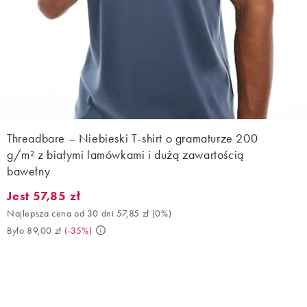
Threadbare – Niebieski T-shirt o gramaturze 200
g/m² z białymi lamówkami i dużą zawartością
bawełny
Jest 57,85 zł
Jest 57,85 zł. Najlepsza cena od 30 dni 57,85 zł (0%). Było 89,00
Najlepsza cena od 30 dni 57,85 zł
(
0%
)
Było 89,00 zł
(
-35%
)