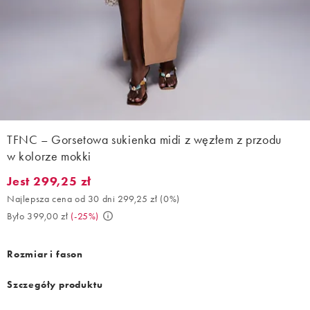
TFNC – Gorsetowa sukienka midi z węzłem z przodu
w kolorze mokki
Jest 299,25 zł
Jest 299,25 zł. Najlepsza cena od 30 dni 299,25 zł (0%). Było 39
Najlepsza cena od 30 dni 299,25 zł
(
0%
)
Było 399,00 zł
(
-25%
)
Rozmiar i fason
Szczegóły produktu