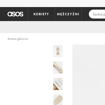
Pomiń i przejdź do głównej zawartości
KOBIETY
MĘŻCZYŹNI
Strona główna