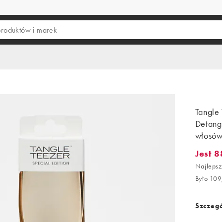
Tangle 
Detang
włosó
Jest 8
Jest 88
Najlepsz
Było 109
Szczegó