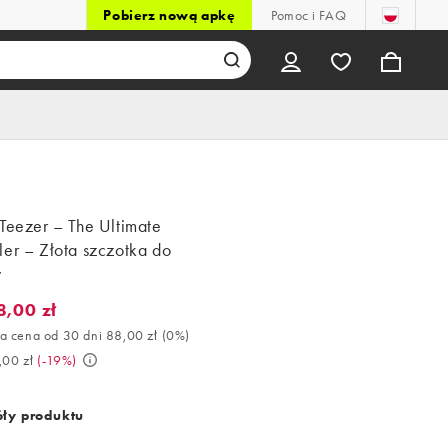
Pobierz nową apkę
Pomoc i FAQ
Teezer – The Ultimate
ler – Złota szczotka do
w
8,00 zł
,00 zł. Najlepsza cena od 30 dni 88,00 zł (0%). Było 109,00 zł. (-
a cena od 30 dni 88,00 zł
(
0%
)
,00 zł
(
-19%
)
ły produktu