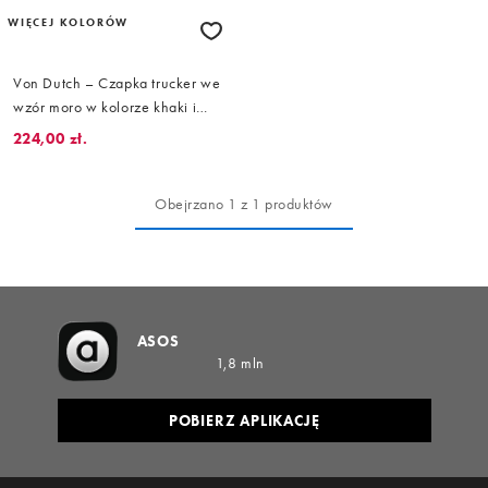
WIĘCEJ KOLORÓW
Von Dutch – Czapka trucker we
wzór moro w kolorze khaki i
brązowym
224,00 zł.
Obejrzano 1 z 1 produktów
ASOS
1,8 mln
POBIERZ APLIKACJĘ