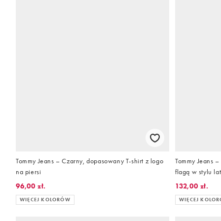
Tommy Jeans – Czarny, dopasowany T-shirt z logo
Tommy Jeans – 
na piersi
flagą w stylu la
96,00 zł.
132,00 zł.
WIĘCEJ KOLORÓW
WIĘCEJ KOLO