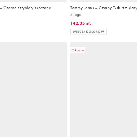
– Czarne sztyblety skórzane
Tommy Jeans – Czarny T-shirt z kla
z logo
142,35 zł.
WIĘCEJ KOLORÓW
Okazja