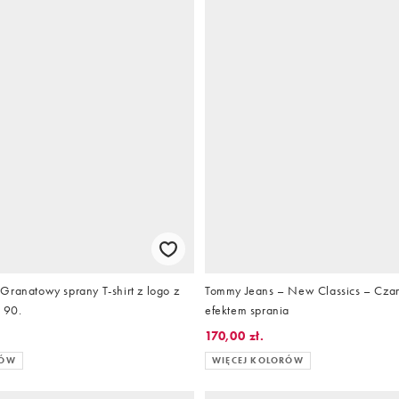
Granatowy sprany T-shirt z logo z
Tommy Jeans – New Classics – Czarn
t 90.
efektem sprania
170,00 zł.
RÓW
WIĘCEJ KOLORÓW