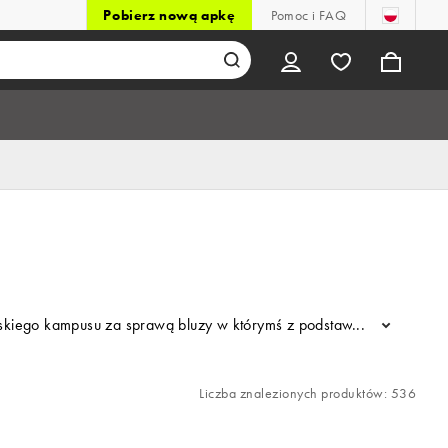
Pobierz nową apkę
Pomoc i FAQ
kiego kampusu za sprawą bluzy w którymś z podstawowych kolorów alb
...
Liczba znalezionych produktów: 536