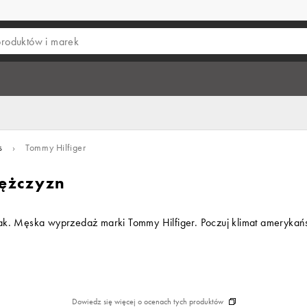
s
›
Tommy Hilfiger
ężczyzn
Tak. Męska wyprzedaż marki Tommy Hilfiger. Poczuj klimat amerykańs
Dowiedz się więcej o ocenach tych produktów