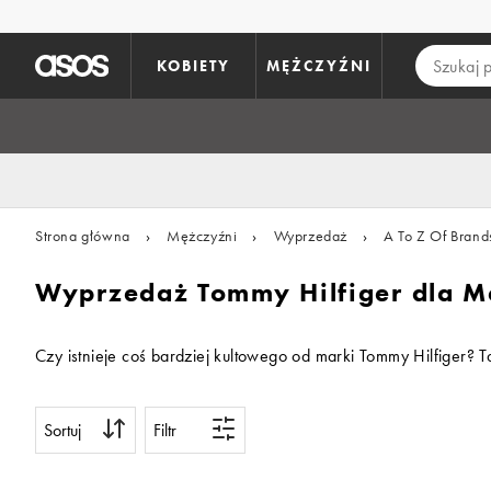
Pomiń i przejdź do głównej zawartości
KOBIETY
MĘŻCZYŹNI
Strona główna
›
Mężczyźni
›
Wyprzedaż
›
A To Z Of Brand
Wyprzedaż Tommy Hilfiger dla M
Czy istnieje coś bardziej kultowego od marki Tommy Hilfiger? 
Sortuj
Filtr