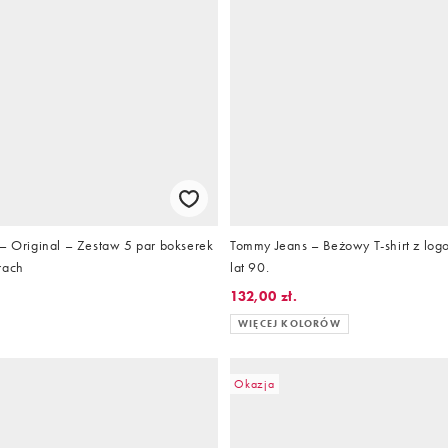
 – Original – Zestaw 5 par bokserek
Tommy Jeans – Beżowy T-shirt z logo 
rach
lat 90.
132,00 zł.
WIĘCEJ KOLORÓW
Okazja