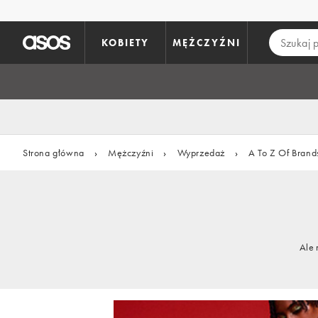
Pomiń i przejdź do głównej zawartości
KOBIETY
MĘŻCZYŹNI
Strona główna
›
Mężczyźni
›
Wyprzedaż
›
A To Z Of Brand
Ale 