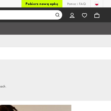
Pobierz nową apkę
Pomoc i FAQ
kach.