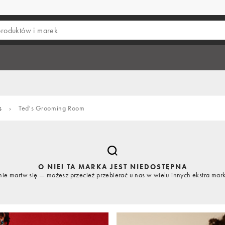
s
›
Ted's Grooming Room
O NIE! TA MARKA JEST NIEDOSTĘPNA
nie martw się — możesz przecież przebierać u nas w wielu innych ekstra mar